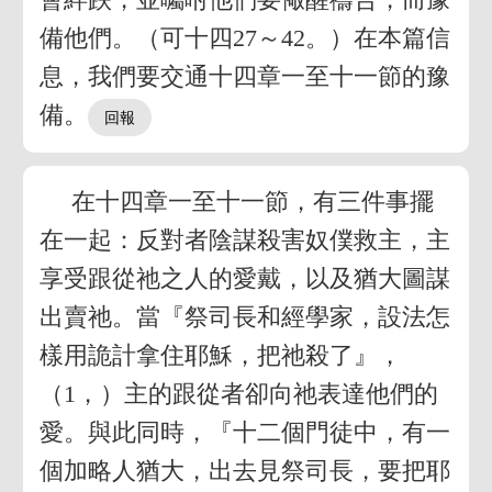
備他們。（可十四27～42。）在本篇信
息，我們要交通十四章一至十一節的豫
備。
在十四章一至十一節，有三件事擺
在一起：反對者陰謀殺害奴僕救主，主
享受跟從祂之人的愛戴，以及猶大圖謀
出賣祂。當『祭司長和經學家，設法怎
樣用詭計拿住耶穌，把祂殺了』，
（1，）主的跟從者卻向祂表達他們的
愛。與此同時，『十二個門徒中，有一
個加略人猶大，出去見祭司長，要把耶