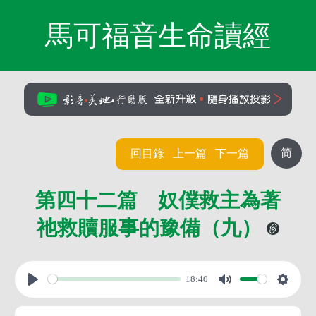
馬可福音生命讀經
简
回目錄
上一篇
下一篇
第四十二篇 奴僕救主為著
祂救贖服事的豫備（九）
18:40