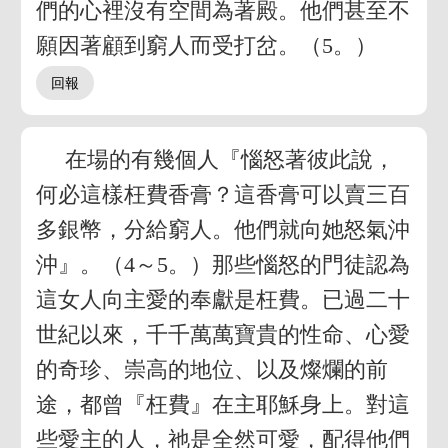
們的心裡沒有空間為著殿。他們甚至不
願因著顧到窮人而受打岔。（5。）
在場的有幾個人『惱怒著彼此說，
何必這樣枉費香膏？這香膏可以賣三百
多銀幣，分給窮人。他們就向她怒氣沖
沖』。（4～5。）那些惱怒的門徒認為
這女人向主愛的奉獻是枉費。已過二十
世紀以來，千千萬萬寶貴的性命、心愛
的奇珍、崇高的地位、以及燦爛的前
途，都曾『枉費』在主耶穌身上。對這
些愛主的人，祂是全然可愛，配得他們