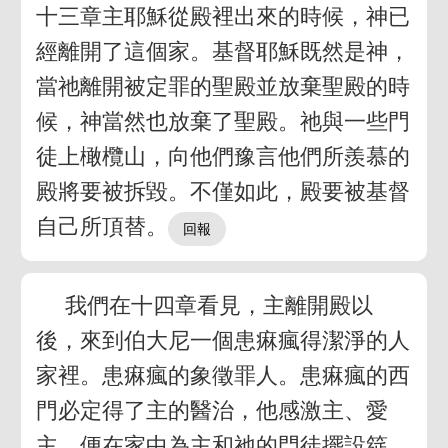
十三章主耶穌從殿裡出來的時候，神已
經離開了這個家。基督耶穌既然是神，
當祂離開被定罪的聖殿並放棄聖殿的時
候，神當然也放棄了聖殿。祂與一些門
徒上橄欖山，向他們豫言他們所羨慕的
殿將要被拆毀。不僅如此，殿要被基督
自己所頂替。
我們在十四章看見，主離開殿以
後，來到伯大尼一個患痳瘋得潔淨的人
家裡。患痳瘋的象徵罪人。患痳瘋的西
門必定得了主的醫治，他感激主、愛
主，便在家中為主和祂的門徒擺設筵