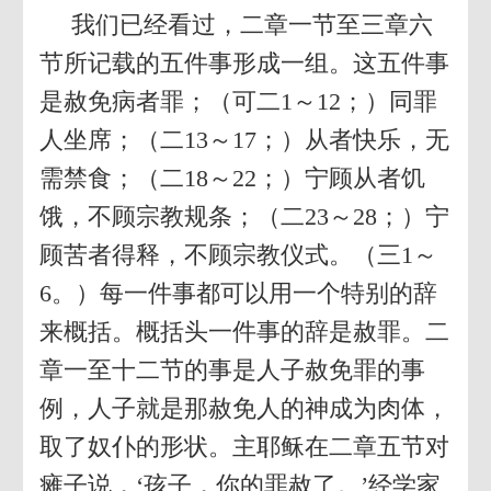
我们已经看过，二章一节至三章六
节所记载的五件事形成一组。这五件事
是赦免病者罪；（可二1～12；）同罪
人坐席；（二13～17；）从者快乐，无
需禁食；（二18～22；）宁顾从者饥
饿，不顾宗教规条；（二23～28；）宁
顾苦者得释，不顾宗教仪式。（三1～
6。）每一件事都可以用一个特别的辞
来概括。概括头一件事的辞是赦罪。二
章一至十二节的事是人子赦免罪的事
例，人子就是那赦免人的神成为肉体，
取了奴仆的形状。主耶稣在二章五节对
瘫子说，‘孩子，你的罪赦了。’经学家