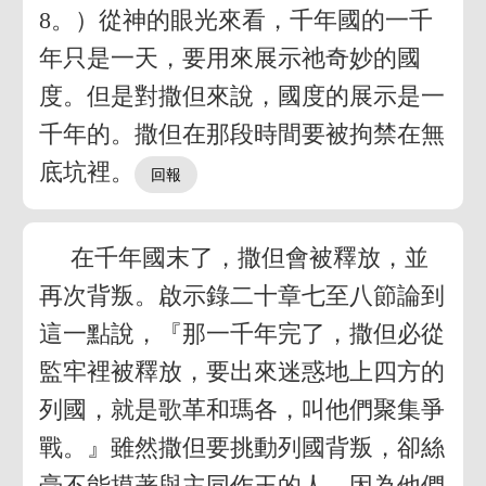
8。）從神的眼光來看，千年國的一千
年只是一天，要用來展示祂奇妙的國
度。但是對撒但來說，國度的展示是一
千年的。撒但在那段時間要被拘禁在無
底坑裡。
在千年國末了，撒但會被釋放，並
再次背叛。啟示錄二十章七至八節論到
這一點說，『那一千年完了，撒但必從
監牢裡被釋放，要出來迷惑地上四方的
列國，就是歌革和瑪各，叫他們聚集爭
戰。』雖然撒但要挑動列國背叛，卻絲
毫不能摸著與主同作王的人，因為他們