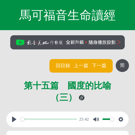
馬可福音生命讀經
简
回目錄
上一篇
下一篇
第十五篇 國度的比喻
（三）
25:42