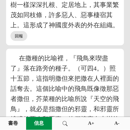
樹一樣深深扎根、定居地上，其事業繁
茂如同枝條，許多惡人、惡事棲宿其
上。這形成了神國度外表的外在組織。
在撒種的比喻裡，『飛鳥來喫盡
了』落在路旁的種子。（可四4。）照
十五節，這指明撒但來把撒在人裡面的
話奪去。這個比喻中的飛鳥既像徵那惡
者撒但，芥菜種的比喻所說『天空的飛
鳥』，就必是指撒但的邪靈，和邪靈所
煽惑的惡人和惡事。他們棲宿在大樹的
書卷
信息
A+
A-
枝條上，就是基督教國的事業裡。