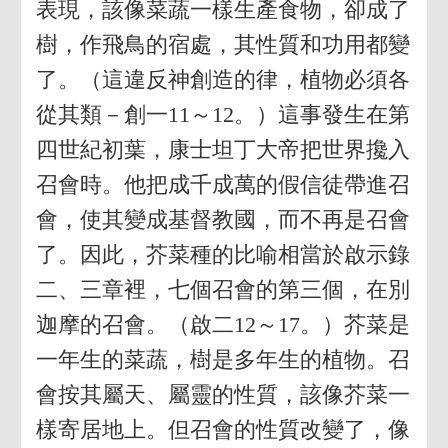
表現，該像菜蔬一樣生產食物，卻成了
樹，作飛鳥的宿處，其性質和功用都變
了。（這違反神創造的律，植物必須各
從其類－創一11～12。）這事發生在第
四世紀初葉，康士坦丁大帝把世界攙入
召會時。他把成千成萬的假信徒帶進召
會，使其變成基督教國，而不再是召會
了。因此，芥菜種的比喻相當於啟示錄
二、三章裡，七個召會的第三個，在別
迦摩的召會。（啟二12～17。）芥菜是
一年生的菜蔬，樹是多年生的植物。召
會按其屬天、屬靈的性質，該像芥菜一
樣寄居地上。但召會的性質改變了，像