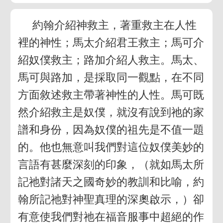
約翰介紹神救主，著重救主在人性
裡的神性；馬太介紹君王救主；馬可介
紹奴僕救主；路加介紹人救主。馬太、
馬可與路加，是採取同一觀點，在不同
方面敘述救主帶著神性的人性。馬可既
然介紹救主是奴僕，就沒有說到祂的家
譜和身份，因為奴僕的祖先是不值一題
的。他也無意叫我們對這位奴僕美妙的
言語有甚麼深刻的印象，（就如馬太所
記祂對諸天之國奇妙的教訓和比喻，約
翰所記祂對神聖真理的深奧啟示，）卻
有意使我們對祂在福音服事中超絕的作