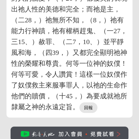
出祂人性的美德和完全；而祂是主，
（二28，）祂無所不知，（8，）祂有
能力行神蹟，祂有權柄趕鬼、（一27，
三15、）赦罪、（二7，10、）並平靜
風和海，（四39，）又都完全顯明祂神
性的榮耀和尊貴。何等一位神的奴僕！
何等可愛，令人讚賞！這樣一位奴僕作
了奴僕救主來服事罪人，以祂的生命作
他們的贖價，（十45，）為要成就祂所
隸屬之神的永遠定旨。