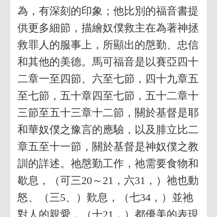
為，有深刻的印象；他比別的福音書提
供更多細節，描繪奴僕救主在為著神拯
救罪人的服事上，所顯出的慇勤、忠信
和其他的美德。馬可福音是以賽亞四十
二章一至四節、六至七節，四十九章五
至七節，五十章四至七節，五十二章十
三節至五十三章十二節，關於基督是耶
和華奴僕之豫言的應驗，以及腓立比二
章五至十一節，關於基督是神奴僕之教
訓的詳述。祂慇勤工作，祂需要食物和
歇息，（可三20～21，六31，）祂也動
怒、（三5、）歎息，（七34，）並祂
對人的親愛，（十21，）都優美的表現