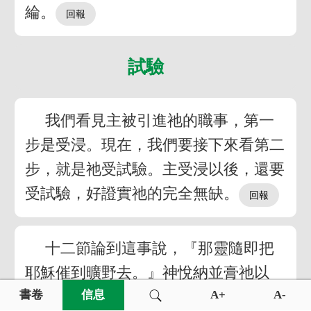
綸。
試驗
我們看見主被引進祂的職事，第一
步是受浸。現在，我們要接下來看第二
步，就是祂受試驗。主受浸以後，還要
受試驗，好證實祂的完全無缺。
十二節論到這事說，『那靈隨即把
耶穌催到曠野去。』神悅納並膏祂以
後，那靈對這位神的奴僕所作的頭一件
書卷
信息
A+
A-