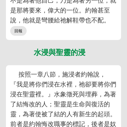
不是為著他自己，乃是為著另一位，就
是那將要來，偉大的一位。約翰甚至
說，他就是彎腰給祂解鞋帶也不配。
水浸與聖靈的浸
按照一章八節，施浸者約翰說，
『我是將你們浸在水裡，祂卻要將你們
浸在聖靈裡。』水象徵死與埋葬，為著
了結悔改的人；聖靈是生命與復活的
靈，為著使被了結的人有新生的起頭。
前者是約翰悔改職事的標記，後者是奴