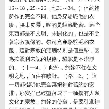
16～18，25～26，七31～34。）但約翰
所作的完全不同。他身穿駱駝毛的衣
服，腰束皮帶，喫的是蝗蟲野蜜。這些
東西都是不文明、未開化的，也是不照
著宗教規條的。祭司竟穿駱駝毛的衣
服，這對宗教的頭腦特別是個重擊，因
為按照利未記的規條，駱駝是不潔淨
的。（十一4。）此外，約翰不住在文
明之地，而住在曠野。（路三2。）這
一切都指明他完全棄絕神對舊約的安
排，那安排已經墮落成了一種攙有人類
文化的宗教。約翰的使命，是要引進神