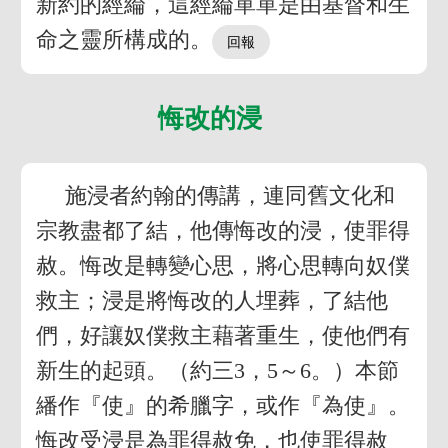
新約的經綸，這經綸單單是由基督和生
命之靈所構成的。
悔改的浸
施浸者約翰的傳講，連同舊文化和
宗教盡都了結，他傳悔改的浸，使罪得
赦。悔改是轉變心思，將心思轉向奴僕
救主；浸是將悔改的人埋葬，了結他
們，好讓奴僕救主藉著重生，使他們有
新生的起頭。（約三3，5～6。）本節
繙作『使』的希臘字，或作『為使』。
悔改受浸是為罪得赦免，也使罪得赦