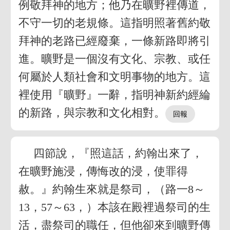
例敬拜神的地方；他乃在曠野裡傳道，
不守一切的老規條。這指明照著舊約敬
拜神的老路已經廢棄，一條新路即將引
進。曠野是一個沒有文化、宗教、或任
何屬於人類社會和文明事物的地方。這
裡使用『曠野』一辭，指明神新約經綸
的新路，與宗教和文化相對。
四節說，『照這話，約翰出來了，
在曠野施浸，傳悔改的浸，使罪得
赦。』約翰生來就是祭司，（路一8～
13，57～63，）本該在殿裡過祭司的生
活，盡祭司的職任，但他卻來到曠野傳