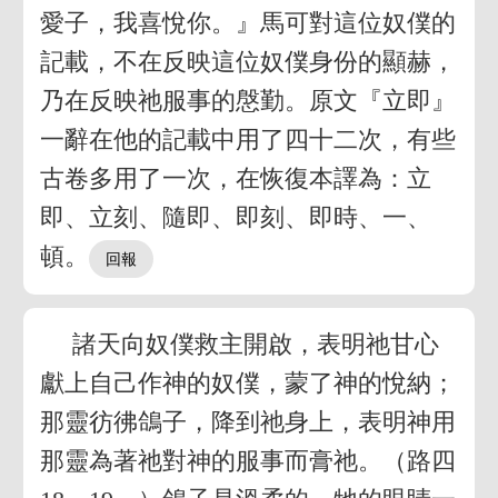
愛子，我喜悅你。』馬可對這位奴僕的
記載，不在反映這位奴僕身份的顯赫，
乃在反映祂服事的慇勤。原文『立即』
一辭在他的記載中用了四十二次，有些
古卷多用了一次，在恢復本譯為：立
即、立刻、隨即、即刻、即時、一、
頓。
諸天向奴僕救主開啟，表明祂甘心
獻上自己作神的奴僕，蒙了神的悅納；
那靈彷彿鴿子，降到祂身上，表明神用
那靈為著祂對神的服事而膏祂。（路四