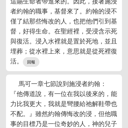
這賜生命者帶進來的。因此，接著施浸
者約翰的職事，基督來了。約翰的浸不
僅了結那些悔改的人，也把他們引到基
督，好得生命。在聖經裡，受浸含示死
與復活。浸入水裡就是置於死地，並且
埋葬；從水裡上來，意思就是從死裡復
活。
馬可一章七節說到施浸者約翰：
『他傳道說，有一位在我以後來的，能
力比我更大，我就是彎腰給祂解鞋帶也
不配。』雖然約翰傳悔改的浸，但他職
事的目標乃是一位奇妙的人，神的兒子