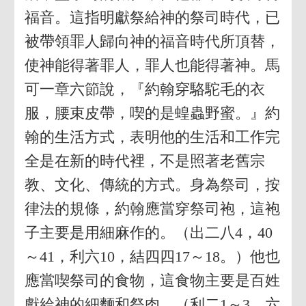
福音。這指明獻祭給神的祭司時代，已
被帶領罪人歸向神的福音時代所頂替，
使神能得著罪人，罪人也能得著神。馬
可一章六節說，『約翰穿駱駝毛的衣
服，腰束皮帶，喫的是蝗蟲野蜜。』約
翰的生活方式，表明他的生活和工作完
全是在新的時代裡，不是照著老舊宗
教、文化、傳統的方式。身為祭司，按
律法的規條，約翰應當穿祭司袍，這袍
子主要是用細麻作的。（出二八4，40
～41，利六10，結四四17～18。）他也
應當喫祭司的食物，這食物主要是百姓
獻給神的細麵和祭肉。（利二1～3，六