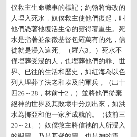
僕救主生命職事的標記；約翰將悔改的
人埋入死水，奴僕救主使他們復起，叫
他們憑著祂復活生命的靈得著重生。死
水是指著並象徵基督包羅萬有的死，信
徒就是浸入這死。（羅六3。）死水不
僅埋葬受浸的人，也埋葬他們的罪、世
界、已往的生活和歷史，如紅海為以色
列人埋葬了法老和埃及的軍兵，（出十
四26～28，林前十2，）並將他們從棄
絕神的世界及其敗壞中分別出來，如洪
水為挪亞和他一家所成就的。（彼前三
20～21。）奴僕救主將信祂的人所浸入
的聖靈，乃是基督的靈，也是神的靈。