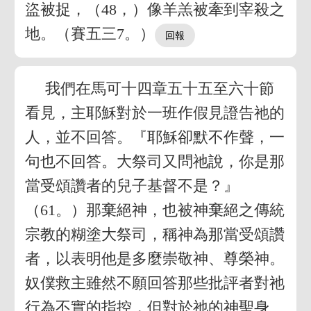
盜被捉，（48，）像羊羔被牽到宰殺之
地。（賽五三7。）
我們在馬可十四章五十五至六十節
看見，主耶穌對於一班作假見證告祂的
人，並不回答。『耶穌卻默不作聲，一
句也不回答。大祭司又問祂說，你是那
當受頌讚者的兒子基督不是？』
（61。）那棄絕神，也被神棄絕之傳統
宗教的糊塗大祭司，稱神為那當受頌讚
者，以表明他是多麼崇敬神、尊榮神。
奴僕救主雖然不願回答那些批評者對祂
行為不實的指控，但對於祂的神聖身