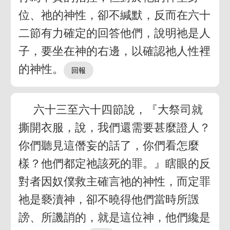
位、祂的神性，卻不緘默，反而在六十
二節有力確定的回答他們，說明祂是人
子，要坐在神的右邊，以確認祂人性裡
的神性。
六十三至六十四節說，『大祭司就
撕開衣服，說，我們還需要甚麼證人？
你們聽見這僭妄的話了，你們看怎麼
樣？他們都定祂該死的罪。』瞎眼的反
對者因奴僕救主確言祂的神性，而定罪
祂是褻瀆神，卻不曉得他們當時所譭
謗、所譏誚的，就是這位神，他們纔是