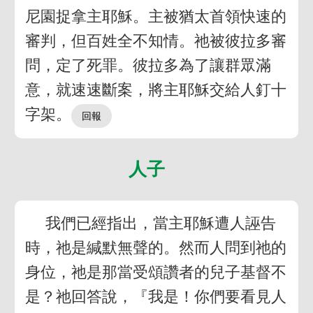
尼園捉拿主耶穌。主被猶太首領快速的
審判，但百姓全不知情。祂被彼拉多審
問，定了死罪。彼拉多為了讓群眾滿
意，就速速斷案，將主耶穌交給人釘十
字架。
人子
我們已經指出，當主耶穌遭人誣告
時，祂是緘默無聲的。然而人問到祂的
身位，祂是那當受頌讚者的兒子基督不
是？祂回答說，『我是！你們要看見人