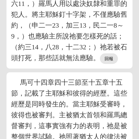
六11，）羅馬人用以處決奴隸和重罪的
犯人。將主耶穌釘十字架，不僅應驗舊
約，（申二一23，加三13，民二一8～
9，）也應驗主所說祂要怎樣死的話；
（約三14，八28，十二32；）祂若被石
頭打死，那些話就無法應驗。
馬可十四章四十三節至十五章十五
節，記載了主耶穌和彼得的經歷。這些
經歷是同時發生的。當主耶穌受審時，
彼得也被審判。主被猶太首領和羅馬總
督審判，這事實強有力的表明，祂是被
整個世界試驗。祂照著猶太人的律法被