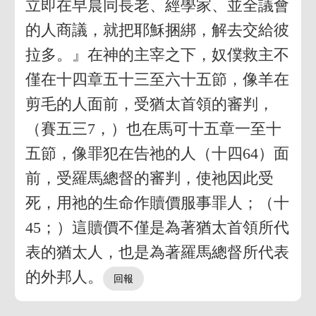
立即在早晨同長老、經學家、並全議會
的人商議，就把耶穌捆綁，解去交給彼
拉多。』在神的主宰之下，奴僕救主不
僅在十四章五十三至六十五節，像羊在
剪毛的人面前，受猶太首領的審判，
（賽五三7，）也在馬可十五章一至十
五節，像罪犯在告祂的人（十四64）面
前，受羅馬總督的審判，使祂因此受
死，用祂的生命作贖價服事罪人；（十
45；）這贖價不僅是為著猶太首領所代
表的猶太人，也是為著羅馬總督所代表
的外邦人。