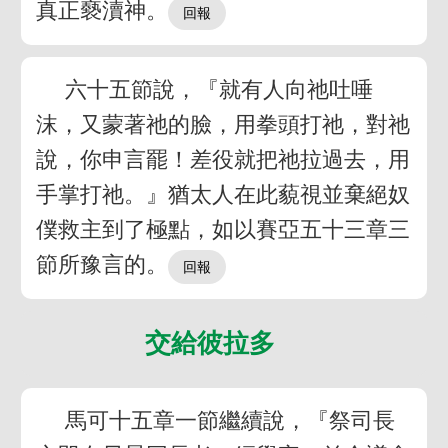
真正褻瀆神。
六十五節說，『就有人向祂吐唾
沫，又蒙著祂的臉，用拳頭打祂，對祂
說，你申言罷！差役就把祂拉過去，用
手掌打祂。』猶太人在此藐視並棄絕奴
僕救主到了極點，如以賽亞五十三章三
節所豫言的。
交給彼拉多
馬可十五章一節繼續說，『祭司長