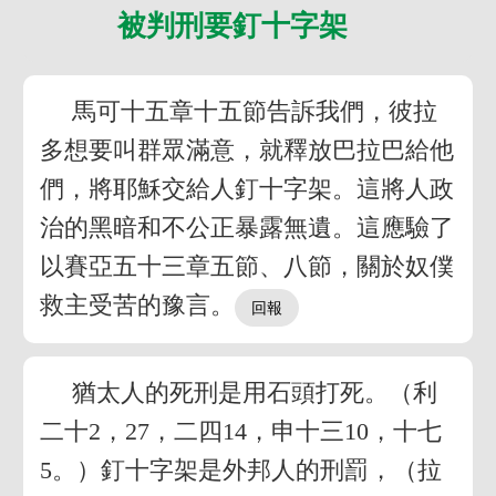
被判刑要釘十字架
馬可十五章十五節告訴我們，彼拉
多想要叫群眾滿意，就釋放巴拉巴給他
們，將耶穌交給人釘十字架。這將人政
治的黑暗和不公正暴露無遺。這應驗了
以賽亞五十三章五節、八節，關於奴僕
救主受苦的豫言。
猶太人的死刑是用石頭打死。（利
二十2，27，二四14，申十三10，十七
5。）釘十字架是外邦人的刑罰，（拉