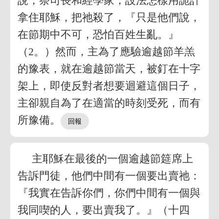
說，祭司長和經學家，設法怎樣用詭計
拿住耶穌，把祂殺了，『只是他們說，
在節期中不可，恐怕百姓生亂。』
（2。）然而，主為了應驗逾越節羊羔
的豫表，就在逾越節當天，被釘在十字
架上，即使反對者想要迴避這個日子，
主卻親自為了在適當的時刻受死，而有
所豫備。
主耶穌在最後的一個逾越節筵席上
告訴門徒，他們中間有一個要出賣祂：
『我實在告訴你們，你們中間有一個與
我同喫的人，要出賣我了。』（十四