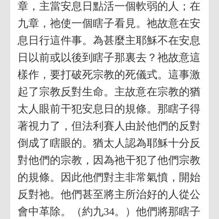
章，主當安息日點活一個軟弱的人；在
九章，祂使一個瞎子看見。祂故意在安
息日行這件事。為甚麼主耶穌不在安息
日以前或以後到瞎子那裏去？祂故意這
樣作，要打破死宗教的死儀式。這事激
起了宗教反對生命。主故意在宗教的猶
太人眼前干犯安息日的規條。那瞎子得
著視力了，但法利賽人由於他們的反對
倒成了瞎眼的。猶太人認為耶穌十分反
對他們的宗教，因為祂干犯了他們宗教
的規條。因此他們對主非常氣憤，開始
反對祂。他們甚至將主所治好的人從公
會中革除。（約九34。）他們將那瞎子