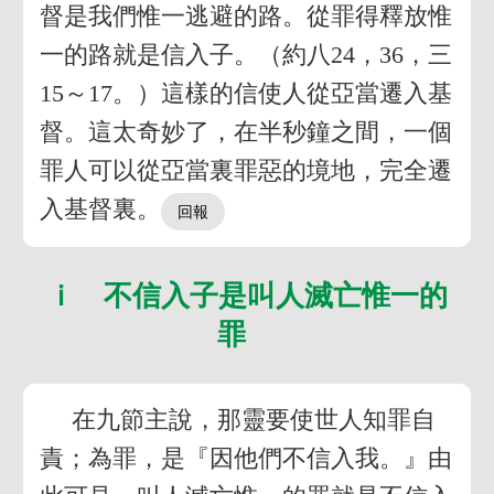
督是我們惟一逃避的路。從罪得釋放惟
一的路就是信入子。（約八24，36，三
15～17。）這樣的信使人從亞當遷入基
督。這太奇妙了，在半秒鐘之間，一個
罪人可以從亞當裏罪惡的境地，完全遷
入基督裏。
ｉ 不信入子是叫人滅亡惟一的
罪
在九節主說，那靈要使世人知罪自
責；為罪，是『因他們不信入我。』由