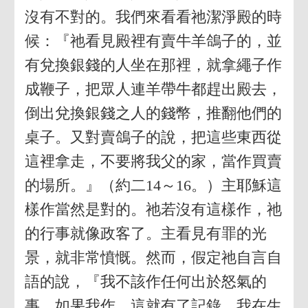
沒有不對的。我們來看看祂潔淨殿的時
候：『祂看見殿裡有賣牛羊鴿子的，並
有兌換銀錢的人坐在那裡，就拿繩子作
成鞭子，把眾人連羊帶牛都趕出殿去，
倒出兌換銀錢之人的錢幣，推翻他們的
桌子。又對賣鴿子的說，把這些東西從
這裡拿走，不要將我父的家，當作買賣
的場所。』（約二14～16。）主耶穌這
樣作當然是對的。祂若沒有這樣作，祂
的行事就像政客了。主看見有罪的光
景，就非常憤慨。然而，假定祂自言自
語的說，『我不該作任何出於怒氣的
事。如果我作，這就有了記錄，我在生