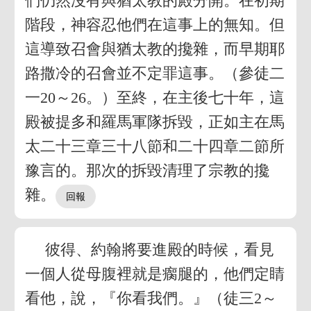
們仍然沒有與猶太教的殿分開。在初期
階段，神容忍他們在這事上的無知。但
這導致召會與猶太教的攙雜，而早期耶
路撒冷的召會並不定罪這事。（參徒二
一20～26。）至終，在主後七十年，這
殿被提多和羅馬軍隊拆毀，正如主在馬
太二十三章三十八節和二十四章二節所
豫言的。那次的拆毀清理了宗教的攙
雜。
彼得、約翰將要進殿的時候，看見
一個人從母腹裡就是瘸腿的，他們定睛
看他，說，『你看我們。』（徒三2～