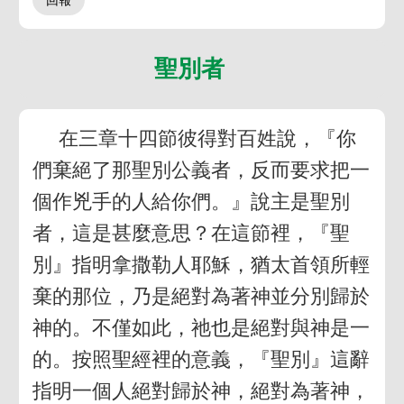
聖別者
在三章十四節彼得對百姓說，『你
們棄絕了那聖別公義者，反而要求把一
個作兇手的人給你們。』說主是聖別
者，這是甚麼意思？在這節裡，『聖
別』指明拿撒勒人耶穌，猶太首領所輕
棄的那位，乃是絕對為著神並分別歸於
神的。不僅如此，祂也是絕對與神是一
的。按照聖經裡的意義，『聖別』這辭
指明一個人絕對歸於神，絕對為著神，