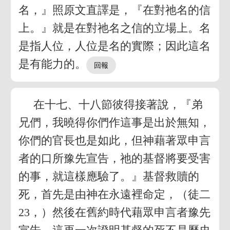
名，』照原文直譯是，『在對祂名的信
上。』就是在對祂名之信的立場上。名
是指人位，人位是名的實際；因此這名
是有能力的。
在十七、十八節彼得接著說，『弟
兄們，我曉得你們作這事是出於無知，
你們的官長也是如此，但神藉著眾申言
者的口所豫先宣告，祂的基督將要受害
的事，就這樣應驗了。』基督救贖的
死，首先是由神在永遠裡命定，（徒二
23，）然後在舊約時代藉眾申言者豫先