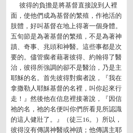
彼得的負擔是將基督直接說到人裡
面，使他們成為基督的繁殖，作祂活的
肢體，好叫基督在地上得著一個身體。
五旬節是為著基督的繁殖，不是為著神
蹟、奇事、兆頭和神醫。這些事都是次
要的。儘管瘸者藉著彼得、約翰得了醫
治，彼得所強調的卻不是醫治，乃是主
耶穌的名。首先彼得對瘸者說，『我在
拿撒勒人耶穌基督的名裡，叫你起來行
走！』然後他在信息裡接著說，『因信
祂的名，祂的名便叫你們所看見所認識
的這人健壯了。』（徒三16。）所以，
彼得沒有傳講神醫或神蹟；他傳講主耶