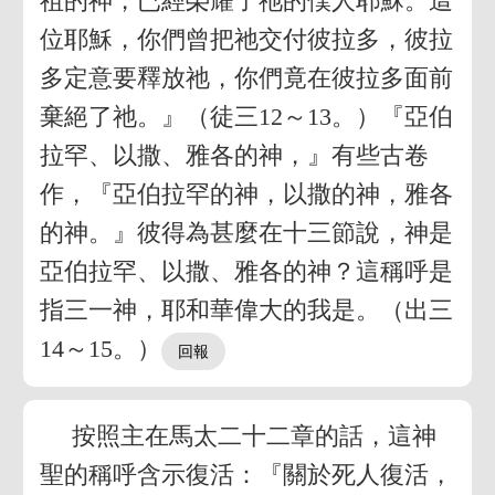
祖的神，已經榮耀了祂的僕人耶穌。這
位耶穌，你們曾把祂交付彼拉多，彼拉
多定意要釋放祂，你們竟在彼拉多面前
棄絕了祂。』（徒三12～13。）『亞伯
拉罕、以撒、雅各的神，』有些古卷
作，『亞伯拉罕的神，以撒的神，雅各
的神。』彼得為甚麼在十三節說，神是
亞伯拉罕、以撒、雅各的神？這稱呼是
指三一神，耶和華偉大的我是。（出三
14～15。）
按照主在馬太二十二章的話，這神
聖的稱呼含示復活：『關於死人復活，