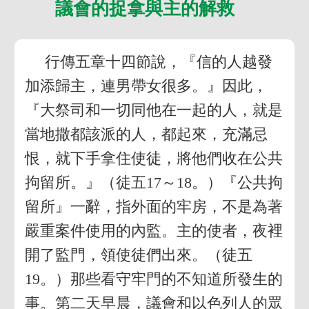
議會的捉拿與主的解救
行傳五章十四節說，『信的人越發
加添歸主，連男帶女很多。』因此，
『大祭司和一切同他在一起的人，就是
當地撒都該派的人，都起來，充滿忌
恨，就下手拿住使徒，將他們收在公共
拘留所。』（徒五17～18。）『公共拘
留所』一辭，指外面的牢房，不是為著
嚴重案件使用的內監。主的使者，夜裡
開了監門，領使徒們出來。（徒五
19。）那些看守牢門的不知道所發生的
事。第二天早晨，議會和以色列人的眾