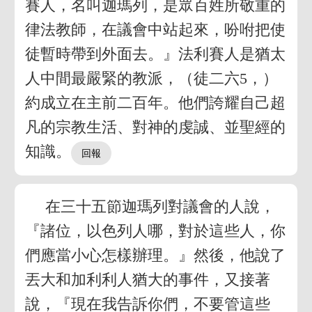
賽人，名叫迦瑪列，是眾百姓所敬重的
律法教師，在議會中站起來，吩咐把使
徒暫時帶到外面去。』法利賽人是猶太
人中間最嚴緊的教派，（徒二六5，）
約成立在主前二百年。他們誇耀自己超
凡的宗教生活、對神的虔誠、並聖經的
知識。
在三十五節迦瑪列對議會的人說，
『諸位，以色列人哪，對於這些人，你
們應當小心怎樣辦理。』然後，他說了
丟大和加利利人猶大的事件，又接著
說，『現在我告訴你們，不要管這些