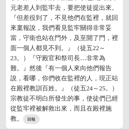
元老差人到監牢去，要把使徒提出來。
『但差役到了，不見他們在監裡，就回
來稟報說，我們看見監牢關得非常妥
當，守衛也站在門外，及至開了門，裡
面一個人都見不到。』（徒五22～
23。）『守殿官和祭司長…非常為
難。』然後『有一個人來向他們報告
說，看哪，你們收在監裡的人，現正站
在殿裡教訓百姓。』（徒五24～25。）
宗教徒不明白所發生的事，使徒們已經
從監牢裡被解救出來，而且在殿裡施
教。