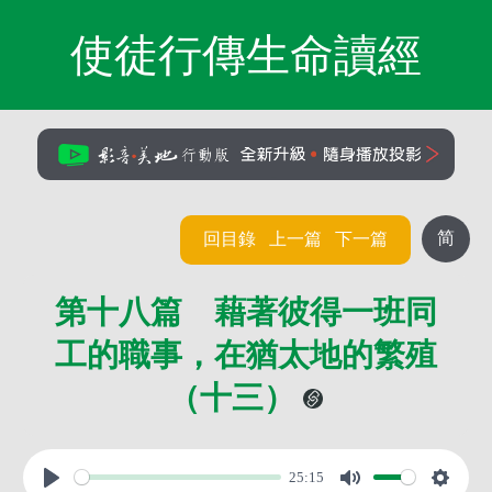
使徒行傳生命讀經
简
回目錄
上一篇
下一篇
第十八篇 藉著彼得一班同
工的職事，在猶太地的繁殖
（十三）
25:15