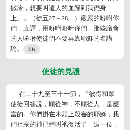
撒冷，想要叫這人的血歸到我們身
上。』（徒五27～28。）嚴嚴的吩咐你
們，直譯，用吩咐吩咐你們。那些議會
的人吩咐使徒們不要再靠耶穌的名講
論。
使徒的見證
在二十九至三十一節，『彼得和眾
使徒回答說，順從神，不順從人，是應
當的。你們掛在木頭上殺害的耶穌，我
們祖宗的神已經叫祂復活了。這一位，