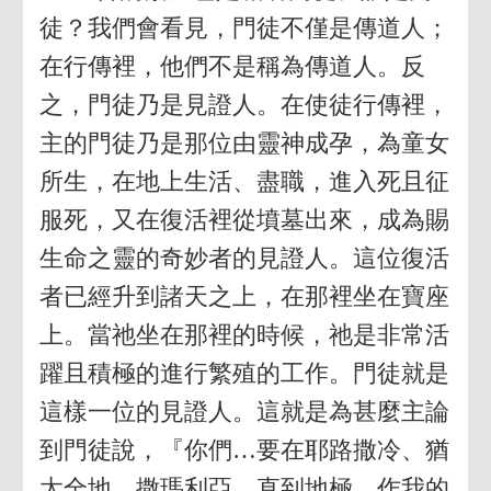
徒？我們會看見，門徒不僅是傳道人；
在行傳裡，他們不是稱為傳道人。反
之，門徒乃是見證人。在使徒行傳裡，
主的門徒乃是那位由靈神成孕，為童女
所生，在地上生活、盡職，進入死且征
服死，又在復活裡從墳墓出來，成為賜
生命之靈的奇妙者的見證人。這位復活
者已經升到諸天之上，在那裡坐在寶座
上。當祂坐在那裡的時候，祂是非常活
躍且積極的進行繁殖的工作。門徒就是
這樣一位的見證人。這就是為甚麼主論
到門徒說，『你們…要在耶路撒冷、猶
太全地、撒瑪利亞，直到地極，作我的