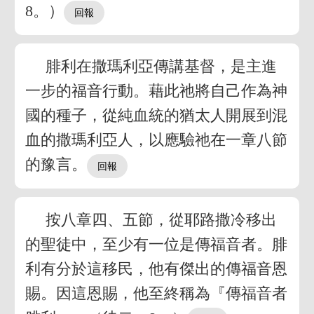
8。）
腓利在撒瑪利亞傳講基督，是主進
一步的福音行動。藉此祂將自己作為神
國的種子，從純血統的猶太人開展到混
血的撒瑪利亞人，以應驗祂在一章八節
的豫言。
按八章四、五節，從耶路撒冷移出
的聖徒中，至少有一位是傳福音者。腓
利有分於這移民，他有傑出的傳福音恩
賜。因這恩賜，他至終稱為『傳福音者