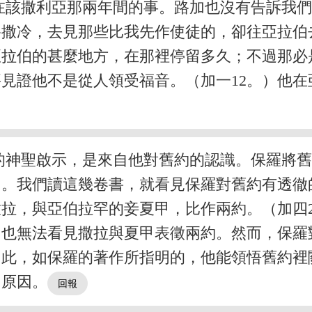
在該撒利亞那兩年間的事。路加也沒有告訴我
撒冷，去見那些比我先作使徒的，卻往亞拉伯
亞拉伯的甚麼地方，在那裡停留多久；不過那必
見證他不是從人領受福音。（加一12。）他
的神聖啟示，是來自他對舊約的認識。保羅將
明。我們讀這幾卷書，就看見保羅對舊約有透徹
拉，與亞伯拉罕的妾夏甲，比作兩約。（加四2
，也無法看見撒拉與夏甲表徵兩約。然而，保羅
因此，如保羅的著作所指明的，他能領悟舊約裡
個原因。