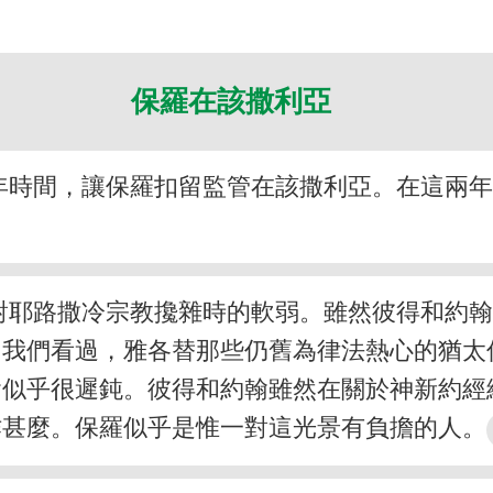
保羅在該撒利亞
年時間，讓保羅扣留監管在該撒利亞。在這兩
對耶路撒冷宗教攙雜時的軟弱。雖然彼得和約
我們看過，雅各替那些仍舊為律法熱心的猶太
會似乎很遲鈍。彼得和約翰雖然在關於神新約經
作甚麼。保羅似乎是惟一對這光景有負擔的人。