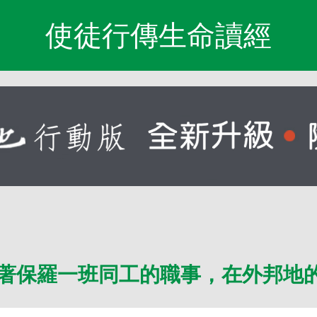
使徒行傳生命讀經
著保羅一班同工的職事，在外邦地