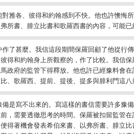
能對雅各、彼得和約翰感到不快。他也許懊悔
以弗所書、腓立比書和歌羅西書的內容，可能已
中作了甚麼。我信這段期間保羅回顧了他從行
、彼得和約翰身上所觀察的，作了比較。我信保
羅馬政府的監管下得釋放。他也許已經豫料會在
立比、歌羅西、提前、提後、提多與腓利門這八
豫備是寫不出來的。寫這樣的書信需要許多豫
以前，需要透徹思考的時間。保羅被扣留監管在
，便得著機會發表希伯來書、以弗所書、腓立比