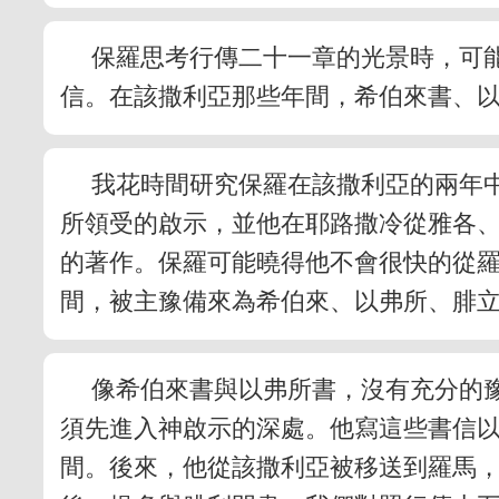
保羅思考行傳二十一章的光景時，可
信。在該撒利亞那些年間，希伯來書、
我花時間研究保羅在該撒利亞的兩年
所領受的啟示，並他在耶路撒冷從雅各
的著作。保羅可能曉得他不會很快的從
間，被主豫備來為希伯來、以弗所、腓
像希伯來書與以弗所書，沒有充分的
須先進入神啟示的深處。他寫這些書信
間。後來，他從該撒利亞被移送到羅馬