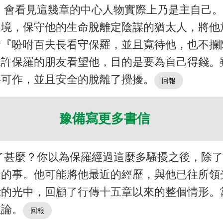
，會看見這幾章的中心人物實際上乃是主自己
困境，保守他的生命脫離定陰謀的猶太人，將他
斯『吩咐百夫長看守保羅，並且寬待他，也不攔
准許保羅的朋友看望他，目的是要為自己得錢
事可作，並且安全的脫離了攪擾。
豫備寫更多書信
了甚麼？你以為保羅經過這麼多騷擾之後，除
過的事。他可能將他最近的經歷，與他已往所領
示的光中，回顧了行傳十五章以來的整個情形。
推論。