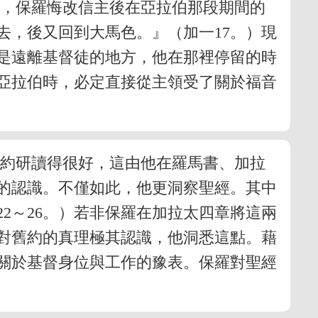
們，保羅悔改信主後在亞拉伯那段期間的
去，後又回到大馬色。』（加一17。）現
是遠離基督徒的地方，他在那裡停留的時
在亞拉伯時，必定直接從主領受了關於福音
舊約研讀得很好，這由他在羅馬書、加拉
的認識。不僅如此，他更洞察聖經。其中
2～26。）若非保羅在加拉太四章將這兩
對舊約的真理極其認識，他洞悉這點。藉
關於基督身位與工作的豫表。保羅對聖經