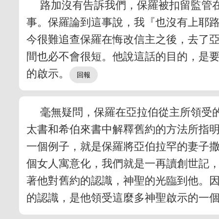
路加沒有告訴我們，保羅被扣留監管
事。保羅論到這事說，我『也沒有上耶路
今很難追查保羅在悔改信主之後，去了
間也必不會很短。他說這話的目的，是要
的啟示。
毫無疑問，保羅在亞拉伯從主所領受
太書和希伯來書中解釋舊約的方法所指
一個例子，就是保羅將亞伯拉罕的妻子撒
個女人寓意化，我們就是一再讀創世記
著他對舊約的認識，神聖的光臨到他。
的認識，是他領受這麼多神聖啟示的一