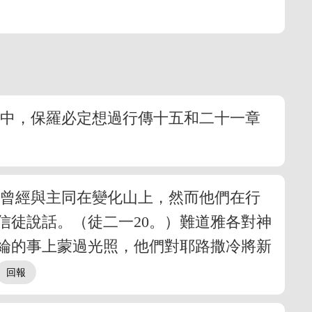
年中，保羅必定想過行傳十五和二十一章
翰曾經與主同在變化山上，然而他們在行
信徒說話。（徒二一20。）難道雅各對神
綸的事上蒙過光照，他們對耶路撒冷將新