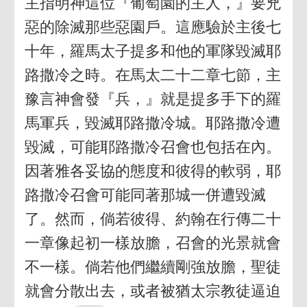
主指明神這位『葡萄園的主人，』要兇
惡的除滅那些惡園戶。這應驗於主後七
十年，羅馬太子提多和他的軍隊毀滅耶
路撒冷之時。在馬太二十二章七節，主
豫言神會發『兵，』就是提多手下的羅
馬軍兵，毀滅耶路撒冷城。耶路撒冷遭
毀滅，可能耶路撒冷召會也包括在內。
因著雅各妥協的態度和彼得的軟弱，耶
路撒冷召會可能同著那城一併遭毀滅
了。然而，倘若彼得、約翰在行傳二十
一章像起初一樣放膽，召會的光景就會
不一樣。倘若他們繼續剛強放膽，聖徒
就會分散出去，或者被猶太宗教徒逼迫