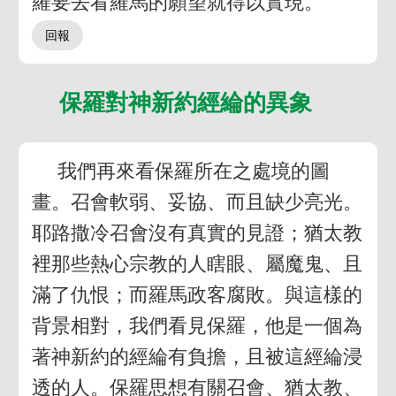
羅要去看羅馬的願望就得以實現。
保羅對神新約經綸的異象
我們再來看保羅所在之處境的圖
畫。召會軟弱、妥協、而且缺少亮光。
耶路撒冷召會沒有真實的見證；猶太教
裡那些熱心宗教的人瞎眼、屬魔鬼、且
滿了仇恨；而羅馬政客腐敗。與這樣的
背景相對，我們看見保羅，他是一個為
著神新約的經綸有負擔，且被這經綸浸
透的人。保羅思想有關召會、猶太教、