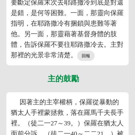
要斷定保羅末次去耶路撤冷到底是對還
是錯，是何等困難。一面，那靈向保羅
指明，在耶路撒冷有捆鎖與患難等著
他。另一面，那靈藉著基督身體的肢
體，告訴保羅不要往耶路撒冷去。主對
那裡的光景非常清楚。
主的鼓勵
因著主的主宰權柄，保羅從暴動的
猶太人手裡蒙拯救，落在羅馬千夫長手
裡。（徒二一27～39。）保羅在猶太人
面前分訴，（徒二一40～二二21，）被