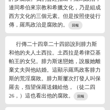
連同希伯來宗教和希臘文化，乃是組成
西方文化的三個元素。但是按照使徒行
傳，羅馬政治是腐敗的。
行傳二十四章二十四節說到腓力斯
和他的夫人土西拉。土西拉是希律亞基
帕王的女兒。腓力斯迷戀她，說服她離
棄丈夫與他結婚。這顯示羅馬政客腓力
斯的荒淫腐敗。腓力斯屢次打發人叫保
羅去，指望保羅送錢給他，（徒二四
26，）這也看出他的腐敗。