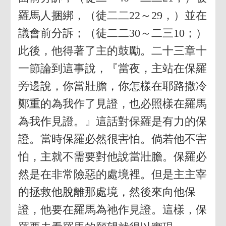
羅馬人捆綁，（徒二二22～29，）並在
議會前分訴；（徒二二30～二三10；）
此後，他得著了主的鼓勵。二十三章十
一節論到這事說，『當夜，主站在保羅
旁邊說，你當壯膽，你怎樣在耶路撒冷
鄭重的為我作了見證，也必照樣在羅馬
為我作見證。』這話對保羅是有力的保
證。當時保羅必然很害怕。倘若他不害
怕，主就不需要對他說當壯膽。保羅必
然是在非常險惡的處境裡。但是主主宰
的拯救他脫離那處境，然後來向他保
證，他要在羅馬為祂作見證。這樣，保