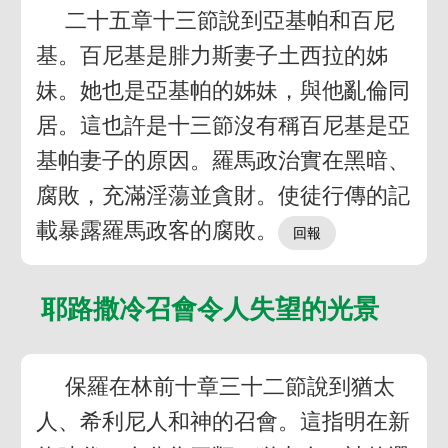
二十五章十三節說到亞基帕和百尼
基。百尼基是腓力斯妻子土西拉的姊
妹。她也是亞基帕的姊妹，與他亂倫同
居。這也許是十三節沒有稱百尼基是亞
基帕妻子的原因。羅馬政治實在黑暗、
腐敗，充滿淫蕩並貪財。使徒行傳的記
載暴露羅馬政客的腐敗。
耶路撒冷召會令人失望的光景
保羅在林前十章三十二節說到猶太
人、希利尼人和神的召會。這指明在新