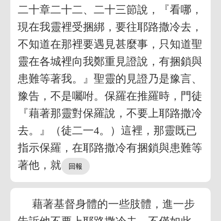
二十章二十二、二十三節說，『看哪，
現在我靈裡受捆綁，要往耶路撒冷去，
不知道在那裡要遇見甚麼事，只知道聖
靈在各城裡向我鄭重見證說，有捆鎖與
患難等著我。』聖靈的見證乃是豫言、
豫告，不是囑咐。保羅在推羅時，門徒
『藉著那靈對保羅說，不要上耶路撒冷
去。』（徒二一4。）這裡，那靈既已
指示保羅，在耶路撒冷有捆鎖與患難等
著他，就
藉著基督身體的一些肢體，進一步