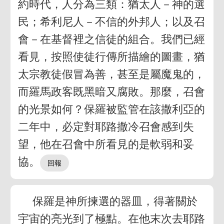
約時代，人分為三類：猶太人－神的選
民；希利尼人－不信的外邦人；以及召
會－在基督裡之信徒的組合。我們已經
看見，按照使徒行傳所描繪的圖畫，猶
太宗教徒假冒為善，甚至是屬魔鬼的，
而羅馬政客既黑暗又腐敗。那麼，召會
的光景如何？保羅被監管在該撒利亞的
二年中，必定對耶路撒冷召會感到失
望，他在召會中所看見的是軟弱和妥
協。
保羅是神所揀選的器皿，得著關於
宇宙的亮光到了極點。在他末次去耶路