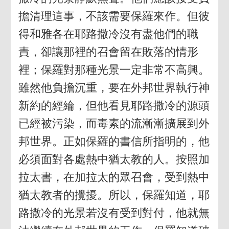
擔清理這事，不該需要保羅來作。但彼
得和雅各在耶路撒冷沒有盡他們的職
責，卻讓那裡的召會留在敗落的情形
裡；保羅對那種光景一定非常不高興。
雖然他負擔沉重，要在外邦世界執行神
新約的經綸，但他看見耶路撒冷的源頭
已經被污染，而毒素的流漸漸擴展到外
邦世界。正如保羅的書信所指明的，他
必須面對各處熱中猶太教的人。按照加
拉太書，在加拉太的眾召會，受到熱中
猶太教者的攪擾。所以，保羅知道，耶
路撒冷的光景若沒有受到對付，他就無