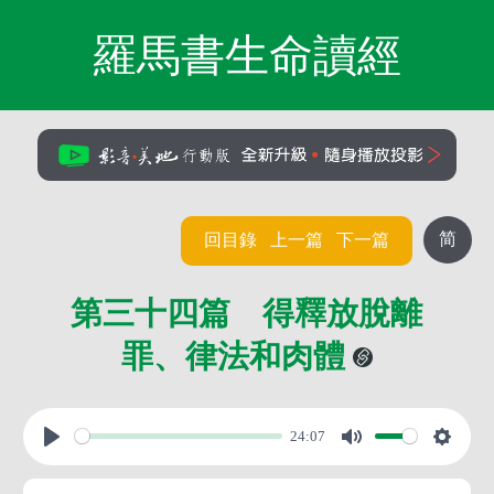
羅馬書生命讀經
简
回目錄
上一篇
下一篇
第三十四篇 得釋放脫離
罪、律法和肉體
24:07