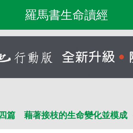
羅馬書生命讀經
四篇 藉著接枝的生命變化並模成