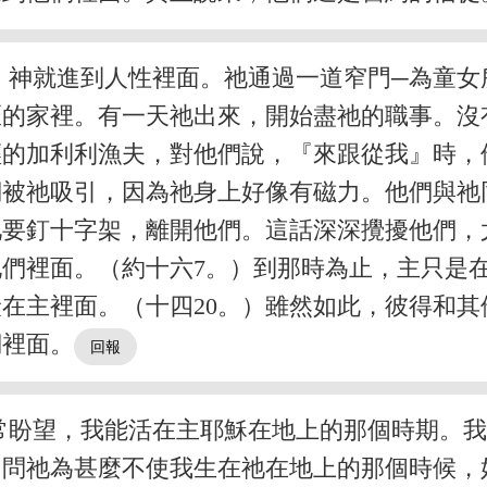
，神就進到人性裡面。祂通過一道窄門─為童女
匠的家裡。有一天祂出來，開始盡祂的職事。沒
輕的加利利漁夫，對他們說，『來跟從我』時，
們被祂吸引，因為祂身上好像有磁力。他們與祂
祂要釘十字架，離開他們。這話深深攪擾他們，
們裡面。（約十六7。）到那時為止，主只是
在主裡面。（十四20。）雖然如此，彼得和
們裡面。
常盼望，我能活在主耶穌在地上的那個時期。
，問祂為甚麼不使我生在祂在地上的那個時候，