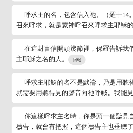
呼求主的名，包含信入祂。（羅十14
召來呼求，就是蒙神呼召來呼求主耶穌
在這封書信開頭幾節裡，保羅告訴我
主耶穌之名的人。
呼求主耶穌的名不是默禱，乃是用聽
就需要用聽得見的聲音向祂呼喊。我能
你這樣呼求主名時，你是頭一個聽見
禱告，就會有把握，這個禱告主也垂聽