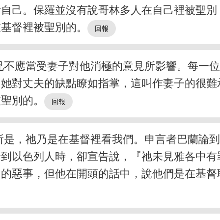
看自己。保羅並沒有說哥林多人在自己裡被聖別
在基督裡被聖別的。
兄不應當受妻子對他消極的意見所影響。每一
，她對丈夫的缺點瞭如指掌，這叫作妻子的很難
被聖別的。
所是，祂乃是在基督裡看我們。申言者巴蘭論
論到以色列人時，卻宣告說，『祂未見雅各中有
切的惡事，但他在開頭的話中，說他們是在基