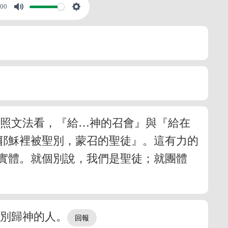
:00
』照文法看，『給…神的召會』與『給在
耶穌裡被聖別，蒙召的聖徒』。這有力的
實體。就個別說，我們是聖徒；就團體
分別歸神的人。