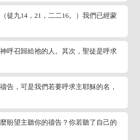
徒九14，21，二二16。）我們已經蒙
蒙神呼召歸給祂的人。其次，聖徒是呼求
聲禱告，可是我們若要呼求主耶穌的名，
怎麼盼望主聽你的禱告？你若聽了自己的