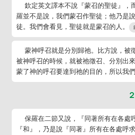
欽定英文譯本不說『蒙召的聖徒』，
羅並不是說，我們蒙召作聖徒；他乃是
徒。我們會看見，聖徒就是蒙召的人。
蒙神呼召就是分別歸祂。比方說，被
被神呼召的時候，就被祂徵召、分別出
蒙了神的呼召要達到祂的目的，所以我
保羅在二節又說，『同著所有在各處
『和』，乃是說『同著』所有在各處呼