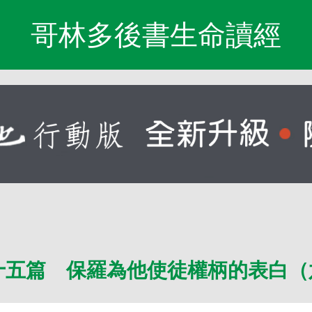
哥林多後書生命讀經
十五篇 保羅為他使徒權柄的表白