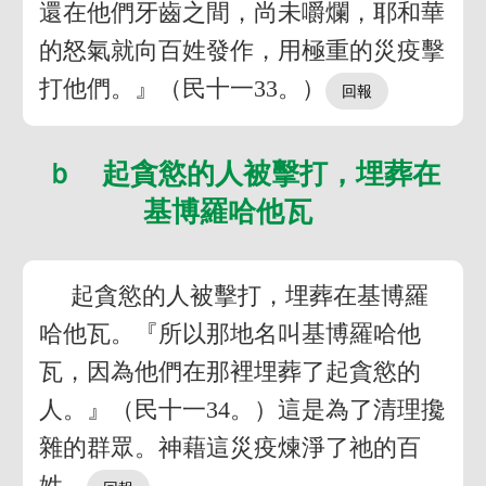
還在他們牙齒之間，尚未嚼爛，耶和華
的怒氣就向百姓發作，用極重的災疫擊
打他們。』（民十一33。）
ｂ 起貪慾的人被擊打，埋葬在
基博羅哈他瓦
起貪慾的人被擊打，埋葬在基博羅
哈他瓦。『所以那地名叫基博羅哈他
瓦，因為他們在那裡埋葬了起貪慾的
人。』（民十一34。）這是為了清理攙
雜的群眾。神藉這災疫煉淨了祂的百
姓。