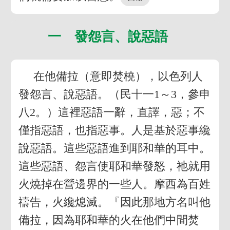
一 發怨言、說惡語
在他備拉（意即焚橈），以色列人
發怨言、說惡語。（民十一1～3，參申
八2。）這裡惡語一辭，直譯，惡；不
僅指惡語，也指惡事。人是基於惡事纔
說惡語。這些惡語進到耶和華的耳中。
這些惡語、怨言使耶和華發怒，祂就用
火燒掉在營邊界的一些人。摩西為百姓
禱告，火纔熄滅。『因此那地方名叫他
備拉，因為耶和華的火在他們中間焚