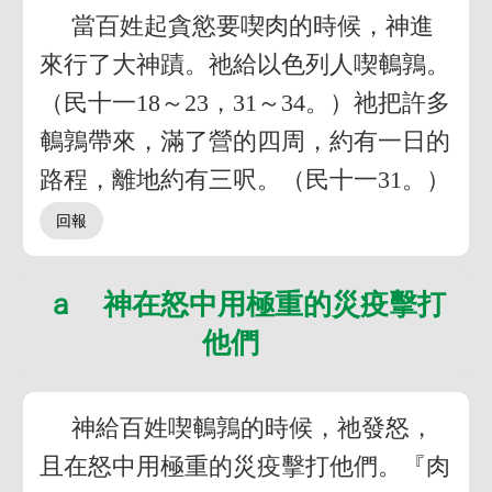
當百姓起貪慾要喫肉的時候，神進
來行了大神蹟。祂給以色列人喫鵪鶉。
（民十一18～23，31～34。）祂把許多
鵪鶉帶來，滿了營的四周，約有一日的
路程，離地約有三呎。（民十一31。）
ａ 神在怒中用極重的災疫擊打
他們
神給百姓喫鵪鶉的時候，祂發怒，
且在怒中用極重的災疫擊打他們。『肉