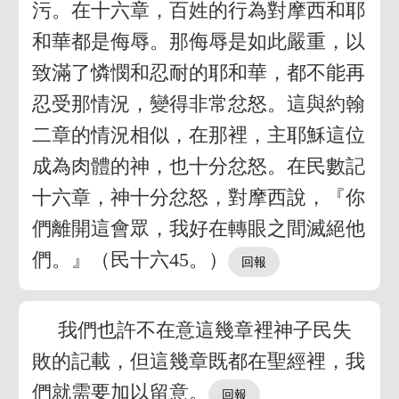
污。在十六章，百姓的行為對摩西和耶
和華都是侮辱。那侮辱是如此嚴重，以
致滿了憐憫和忍耐的耶和華，都不能再
忍受那情況，變得非常忿怒。這與約翰
二章的情況相似，在那裡，主耶穌這位
成為肉體的神，也十分忿怒。在民數記
十六章，神十分忿怒，對摩西說，『你
們離開這會眾，我好在轉眼之間滅絕他
們。』（民十六45。）
我們也許不在意這幾章裡神子民失
敗的記載，但這幾章既都在聖經裡，我
們就需要加以留意。