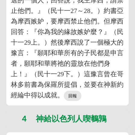
選的一個人，回答說，我主摩西，請禁
止他們。』（民十一27～28。）約書亞
為摩西嫉妒，要摩西禁止他們。但摩西
回答：『你為我的緣故嫉妒麼？』（民
十一29上。）然後摩西說了一個極大的
豫言：『願耶和華所有的子民都是申言
者，願耶和華將祂的靈放在他們身
上！』（民十一29下。）這豫言曾在哥
林多前書為保羅所提倡，並要在神新約
經綸中得以成就。
４ 神給以色列人喫鵪鶉