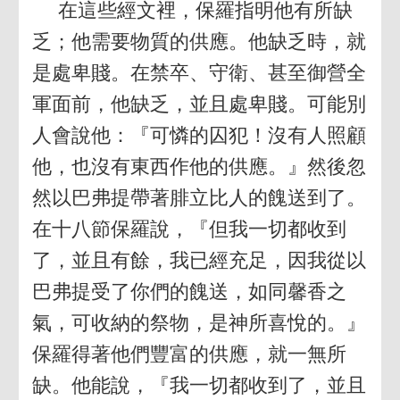
在這些經文裡，保羅指明他有所缺
乏；他需要物質的供應。他缺乏時，就
是處卑賤。在禁卒、守衛、甚至御營全
軍面前，他缺乏，並且處卑賤。可能別
人會說他：『可憐的囚犯！沒有人照顧
他，也沒有東西作他的供應。』然後忽
然以巴弗提帶著腓立比人的餽送到了。
在十八節保羅說，『但我一切都收到
了，並且有餘，我已經充足，因我從以
巴弗提受了你們的餽送，如同馨香之
氣，可收納的祭物，是神所喜悅的。』
保羅得著他們豐富的供應，就一無所
缺。他能說，『我一切都收到了，並且