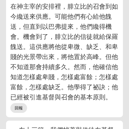
在神主宰的安排裡，腓立比的召會到如
今纔送來供應。可能他們有心給他餽
送，但直到以巴弗提來，他們纔得機
會。機會到了，腓立比的信徒就給保羅
餽送。這供應將他從卑微、缺乏、和卑
賤的光景帶出來，將他置於高峰。但他
不知道那會持續多久。然而，他確信他
知道怎樣處卑賤，怎樣處富餘；怎樣處
富餘，怎樣處缺乏。他學得了祕訣；他
已經被引進基督與召會的基本原則。