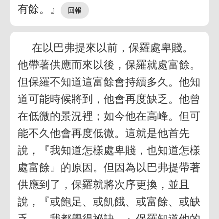
有餘。』
在以巴弗提來以前，保羅處卑賤。
他帶著供應而來以後，保羅就處富餘。
但保羅不知道這富餘會持續多久。他知
道可能時候將到，他會再度缺乏。他曾
在低微的景況裡；如今他在高峰。但可
能不久他會再度低微。這就是他首先
說，『我知道怎樣處卑賤，也知道怎樣
處富餘』的原因。但因為以巴弗提帶著
供應到了，保羅就將次序更換，並且
說，『或飽足、或飢餓、或富餘、或缺
乏，…我都學得祕訣。』保羅知道他的