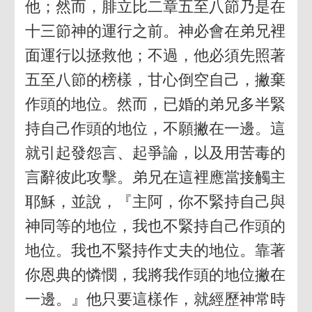
他；然而，腓立比二章五至八節乃是在
十三節神的運行之前。神必會在弟兄裡
面運行以拯救他；不過，他必須先照著
五至八節的榜樣，甘心倒空自己，撇棄
作頭的地位。然而，已婚的弟兄多半緊
持自己作頭的地位，不願撇在一邊。這
就引起發怨言、起爭論，以及用苦毒的
言辭彼此攻擊。弟兄在這裡應當接觸主
耶穌，並說，『主阿，你不緊持自己與
神同等的地位，我也不緊持自己作頭的
地位。我也不緊持作丈夫的地位。靠著
你恩典的憐憫，我將我作頭的地位撇在
一邊。』他只要這樣作，就經歷神常時