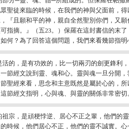
的部分─靈、魂、體─所組成的。但保羅在帖撒
祂眾聖徒來臨的時候，在我們的神與父面前，得
說，『且願和平的神，親自全然聖別你們，又願
可指摘。』（五23。）保羅在這封書信的末
是如何？為了回答這個問題，我們來看幾節指明
是活的，是有功效的，比一切兩刃的劍更鋒利
這一節經文說到靈、魂和心。靈與魂一旦分開，
這節聖經來看，思念和主意既然是屬於心的，所
。這節經文指明，心與魂、與靈的關係非常密切
的祖宗，是頑梗悖逆、居心不正之輩，他們的
逆的時候，他們居心不正，他們的靈不誠實。心