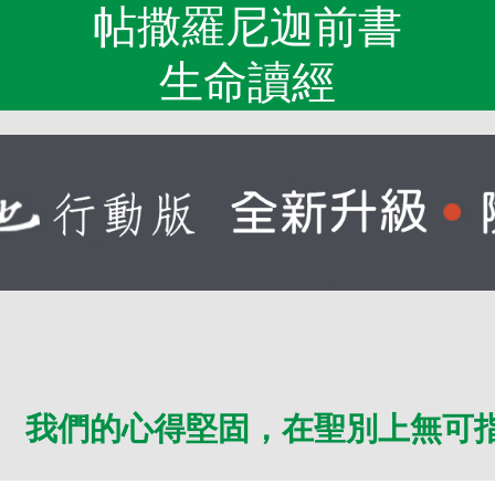
帖撒羅尼迦前書
生命讀經
 我們的心得堅固，在聖別上無可