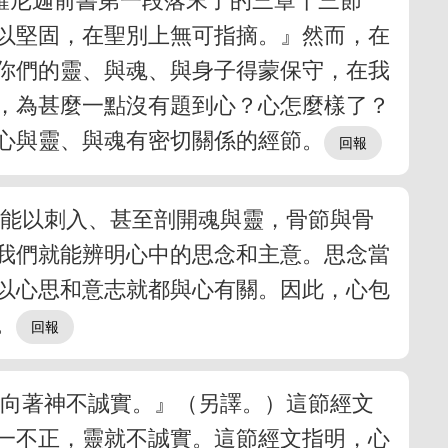
羅尼迦前書第一段落末了的三章十三節
以堅固，在聖別上無可指摘。』然而，在
你們的靈、與魂、與身子得蒙保守，在我
了，為甚麼一點沒有題到心？心怎麼樣了？
心與靈、與魂有密切關係的經節。
，能以刺入、甚至剖開魂與靈，骨節與骨
我們就能辨明心中的思念和主意。思念當
以心思和意志就都與心有關。因此，心包
。
靈向著神不誠實。』（另譯。）這節經文
一不正，靈就不誠實。這節經文指明，心