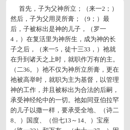
首先，子为父神所立；（来一2；）
然后，子为父用灵所膏；（9；）最
后，子被标出是神的儿子，（罗一
4，）在复活里为神所生，成为神的长
子之后，（来一5，徒十三33，）祂就
在升到诸天之上时，就职作万有的主。
（二36。）祂不仅为神所立所膏，更在
祂被高举时，就职为主为基督，以管理
神的工作，并且被标出为合法的后嗣，
承受神经纶中的一切。祂如同亚伯拉罕
的儿子以撒一样，要承受全地、（诗二
8、）国度、（但七13～14、）宝座