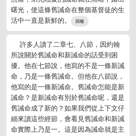
曙光，使這條舊誡命在整個基督徒的生
活中一直是新鮮的。
許多人讀了二章七、八節，因約翰
所說關於舊誡命和新誡命的話受到困
擾。他在七節說，他寫的不是一條新誡
命，乃是一條舊誡命。但他在八節說，
他寫的是一條新誡命。舊誡命怎能是新
誡命？是新誡命有別於舊誡命呢，還是
舊誡命成了新的？如果我們從上下文仔
細來讀這些經節，會看見舊誡命和新誡
命實際上乃是一。這是因為誡命就是主