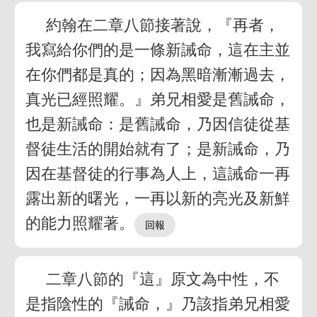
約翰在二章八節接著說，『再者，
我寫給你們的是一條新誡命，這在主並
在你們都是真的；因為黑暗漸漸過去，
真光已經照耀。』弟兄相愛是舊誡命，
也是新誡命：是舊誡命，乃因信徒從基
督徒生活的開始就有了；是新誡命，乃
因在基督徒的行事為人上，這誡命一再
露出新的曙光，一再以新的亮光及新鮮
的能力照耀著。
二章八節的『這』原文為中性，不
是指陰性的『誡命，』乃該指弟兄相愛