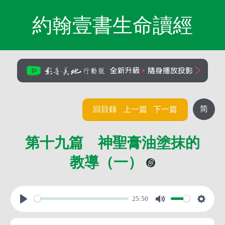
約翰壹書生命讀經
简
回目錄
上一篇
下一篇
第十九篇 神聖膏油塗抹的
教導（一）
25:50