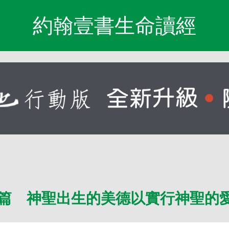
約翰壹書生命讀經
篇 神聖出生的美德以實行神聖的