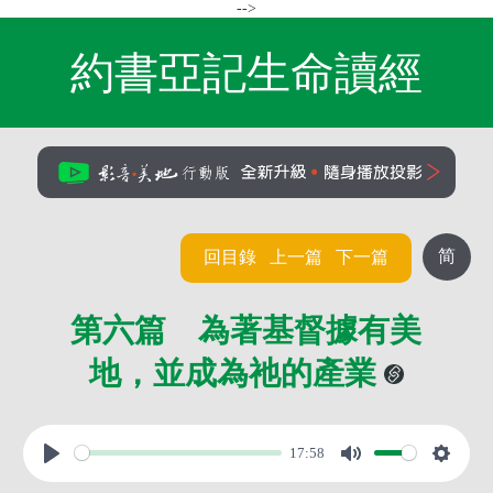
-->
約書亞記生命讀經
简
回目錄
上一篇
下一篇
第六篇 為著基督據有美
地，並成為祂的產業
17:58