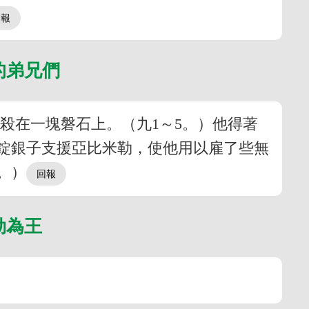
的弟兄們
殺在一塊磐石上。（九1～5。）他得著
錠銀子支援亞比米勒，使他用以雇了些無
。）
勒為王