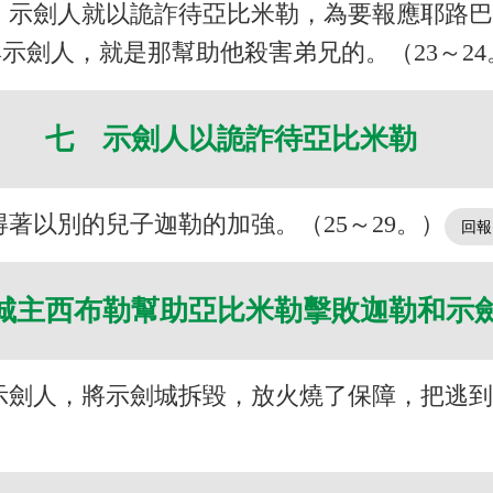
，示劍人就以詭詐待亞比米勒，為要報應耶路
示劍人，就是那幫助他殺害弟兄的。（23～24
七 示劍人以詭詐待亞比米勒
著以別的兒子迦勒的加強。（25～29。）
城主西布勒幫助亞比米勒擊敗迦勒和示
示劍人，將示劍城拆毀，放火燒了保障，把逃到