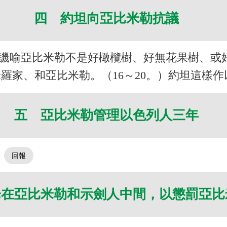
四 約坦向亞比米勒抗議
他譏喻亞比米勒不是好橄欖樹、好無花果樹、或
羅家、和亞比米勒。（16～20。）約坦這樣作
五 亞比米勒管理以色列人三年
）
降在亞比米勒和示劍人中間，以懲罰亞