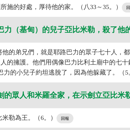
所施的好處，厚待他的家。（八33～35。）
巴力（基甸）的兒子亞比米勒，殺了他
將他的弟兄們，就是耶路巴力的眾子七十人，都
眾人的擁護。他們用偶像巴力比利土廟中的七十
巴力的小兒子約坦逃脫了，因為他躲藏了。（5
劍的眾人和米羅全家，在示劍立亞比米
比米勒為王。（6。）