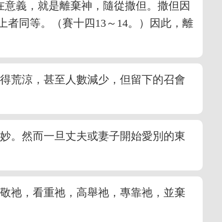
在意義，就是離棄神，隨從撒但。撒但因
者同等。（賽十四13～14。）因此，離
變得荒涼，甚至人數減少，但留下的召會
美妙。然而一旦丈夫或妻子開始愛別的東
尊敬祂，看重祂，高舉祂，專靠祂，並棄