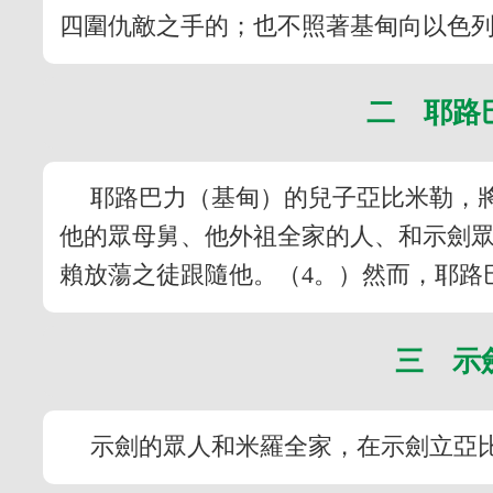
四圍仇敵之手的；也不照著基甸向以色列
二 耶路
耶路巴力（基甸）的兒子亞比米勒，
他的眾母舅、他外祖全家的人、和示劍
賴放蕩之徒跟隨他。（4。）然而，耶路
三 示
示劍的眾人和米羅全家，在示劍立亞