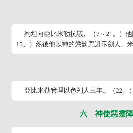
約坦向亞比米勒抗議。（7～21。）
15。）然後他以神的懲罰咒詛示劍人、米
亞比米勒管理以色列人三年。（22。
六 神使惡靈