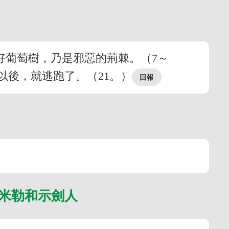
好葡萄樹，乃是邪惡的荊棘。（7～
以後，就逃跑了。（21。）
比米勒和示劍人