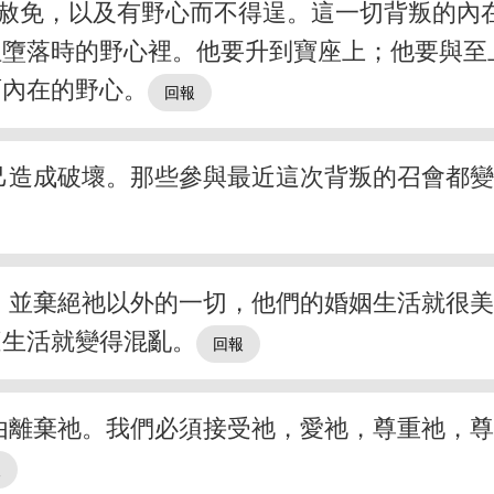
赦免，以及有野心而不得逞。這一切背叛的內
墮落時的野心裡。他要升到寶座上；他要與至上
面內在的野心。
己造成破壞。那些參與最近這次背叛的召會都
，並棄絕祂以外的一切，他們的婚姻生活就很
庭生活就變得混亂。
由離棄祂。我們必須接受祂，愛祂，尊重祂，