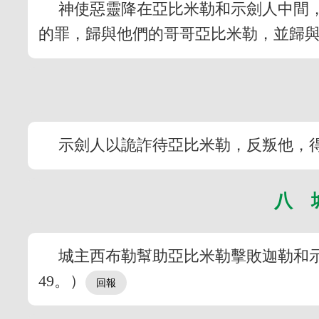
神使惡靈降在亞比米勒和示劍人中間
的罪，歸與他們的哥哥亞比米勒，並歸與
示劍人以詭詐待亞比米勒，反叛他，得
八 
城主西布勒幫助亞比米勒擊敗迦勒和
49。）