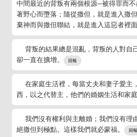
中間最近的背叛有兩個根源─被得罪而不
著野心而墮落；隨從撒但，就是進入撒但
棄神而與撒但聯結，就是進入這惡者裡
背叛的結果總是混亂，背叛的人對自
卻一直在擴增。
在家庭生活裡，每當丈夫和妻子愛主
西，以之代替主，他們的婚姻生活和家
我們沒有權利與主離婚；我們沒有理
絕撒但到極點。這樣我們就必蒙福。