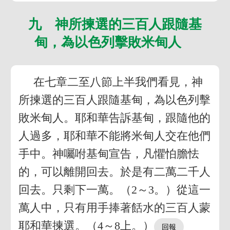
九 神所揀選的三百人跟隨基
甸，為以色列擊敗米甸人
在七章二至八節上半我們看見，神
所揀選的三百人跟隨基甸，為以色列擊
敗米甸人。耶和華告訴基甸，跟隨他的
人過多，耶和華不能將米甸人交在他們
手中。神囑咐基甸宣告，凡懼怕膽怯
的，可以離開回去。於是有二萬二千人
回去。只剩下一萬。（2～3。）從這一
萬人中，只有用手捧著餂水的三百人蒙
耶和華揀選。（4～8上。）