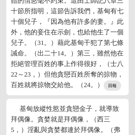
體的情慾毫不約束。這由士師記八章三
十節所指明，這節告訴我們，基甸有七
十個兒子，『因為他有許多的妻。』此
外，他的妾住在示劍，也給他生了一個
兒子。（31。）藉此基甸干犯了第七條
誡命。（出二十14。）第三，雖然他在
拒絕管理百姓的事上作得很好，（士八
22～23，）但他貪戀百姓所奪的掠物，
百姓就將掠物交給他。（24。）
基甸放縱性慾並貪戀金子，就導致
拜偶像。貪婪就是拜偶像，（西三
5，）淫亂與貪婪都連於拜偶像。（弗