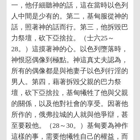
一，他仔細聽神的話，這在當時以色列
人中間是少有的。第二，基甸服從神的
話，照著神的話而行。第三，他拆毀巴
力祭壇，砍下亞捨拉。（士六25～
28。）這摸著神的心。以色列墮落時，
神恨惡偶像到極點。神這真丈夫認為，
所有的偶像都是與祂妻子以色列行淫的
男人。第四，藉著拆毀父親的巴力祭
壇，砍下亞捨拉，基甸犧牲了他與父親
的關係，以及他對社會的享受。因著他
所作的，俄弗拉城的人就與他爭辯，甚
至要殺他。（28～30。）基甸要為神作
這樣的事，需要他犧牲自己的權益，而