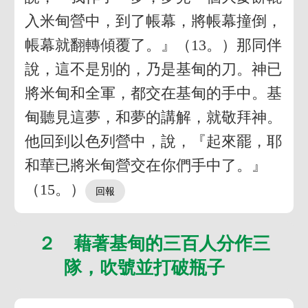
入米甸營中，到了帳幕，將帳幕撞倒，
帳幕就翻轉傾覆了。』（13。）那同伴
說，這不是別的，乃是基甸的刀。神已
將米甸和全軍，都交在基甸的手中。基
甸聽見這夢，和夢的講解，就敬拜神。
他回到以色列營中，說，『起來罷，耶
和華已將米甸營交在你們手中了。』
（15。）
２ 藉著基甸的三百人分作三
隊，吹號並打破瓶子