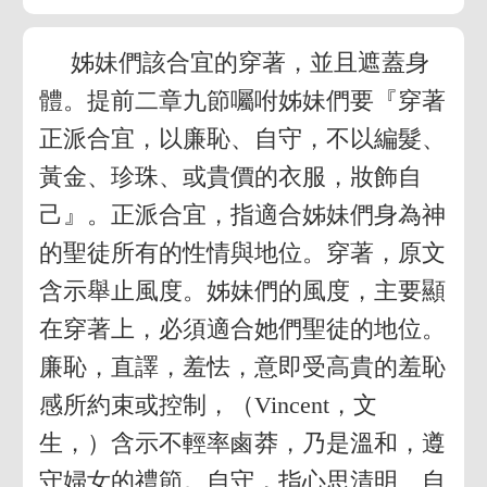
姊妹們該合宜的穿著，並且遮蓋身
體。提前二章九節囑咐姊妹們要『穿著
正派合宜，以廉恥、自守，不以編髮、
黃金、珍珠、或貴價的衣服，妝飾自
己』。正派合宜，指適合姊妹們身為神
的聖徒所有的性情與地位。穿著，原文
含示舉止風度。姊妹們的風度，主要顯
在穿著上，必須適合她們聖徒的地位。
廉恥，直譯，羞怯，意即受高貴的羞恥
感所約束或控制，（Vincent，文
生，）含示不輕率鹵莽，乃是溫和，遵
守婦女的禮節。自守，指心思清明、自