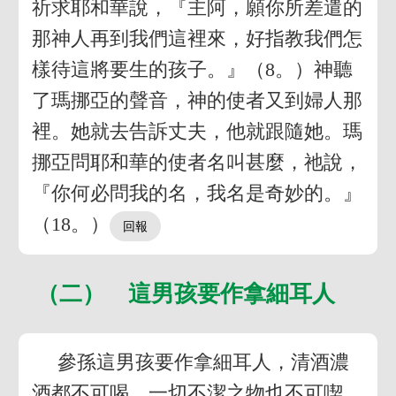
祈求耶和華說，『主阿，願你所差遣的
那神人再到我們這裡來，好指教我們怎
樣待這將要生的孩子。』（8。）神聽
了瑪挪亞的聲音，神的使者又到婦人那
裡。她就去告訴丈夫，他就跟隨她。瑪
挪亞問耶和華的使者名叫甚麼，祂說，
『你何必問我的名，我名是奇妙的。』
（18。）
（二） 這男孩要作拿細耳人
參孫這男孩要作拿細耳人，清酒濃
酒都不可喝，一切不潔之物也不可喫，