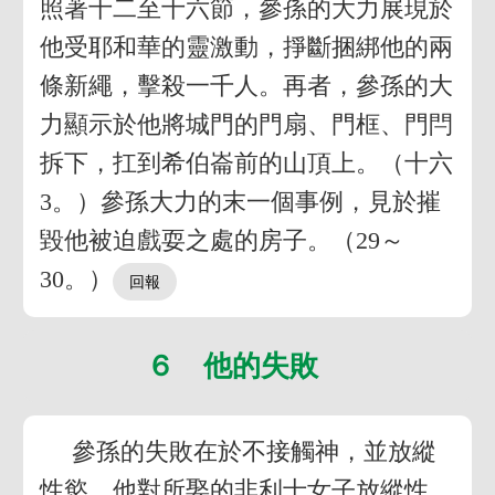
照著十二至十六節，參孫的大力展現於
他受耶和華的靈激動，掙斷捆綁他的兩
條新繩，擊殺一千人。再者，參孫的大
力顯示於他將城門的門扇、門框、門閂
拆下，扛到希伯崙前的山頂上。（十六
3。）參孫大力的末一個事例，見於摧
毀他被迫戲耍之處的房子。（29～
30。）
６ 他的失敗
參孫的失敗在於不接觸神，並放縱
性慾。他對所娶的非利士女子放縱性