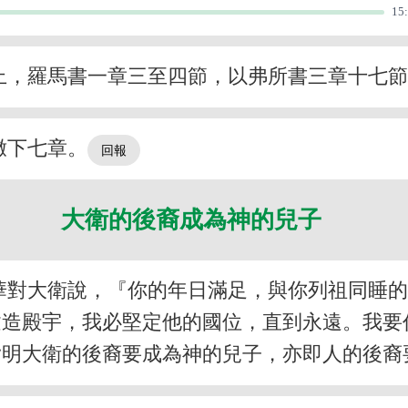
15
上，羅馬書一章三至四節，以弗所書三章十七
撒下七章。
大衛的後裔成為神的兒子
華對大衛說，『你的年日滿足，與你列祖同睡
建造殿宇，我必堅定他的國位，直到永遠。我要
指明大衛的後裔要成為神的兒子，亦即人的後裔