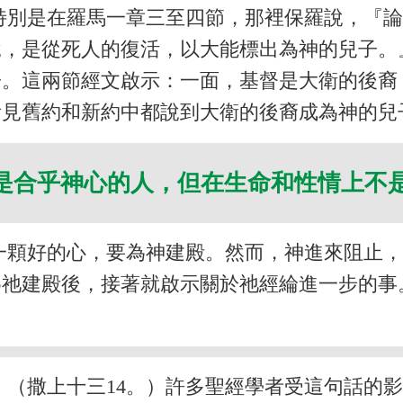
特別是在羅馬一章三至四節，那裡保羅說，『
說，是從死人的復活，以大能標出為神的兒子。
子。這兩節經文啟示：一面，基督是大衛的後裔
看見舊約和新約中都說到大衛的後裔成為神的兒
是合乎神心的人，但在生命和性情上不
一顆好的心，要為神建殿。然而，神進來阻止
為祂建殿後，接著就啟示關於祂經綸進一步的事
。（撒上十三14。）許多聖經學者受這句話的