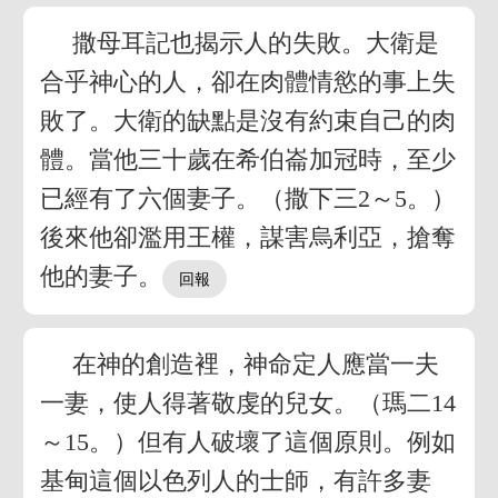
撒母耳記也揭示人的失敗。大衛是
合乎神心的人，卻在肉體情慾的事上失
敗了。大衛的缺點是沒有約束自己的肉
體。當他三十歲在希伯崙加冠時，至少
已經有了六個妻子。（撒下三2～5。）
後來他卻濫用王權，謀害烏利亞，搶奪
他的妻子。
在神的創造裡，神命定人應當一夫
一妻，使人得著敬虔的兒女。（瑪二14
～15。）但有人破壞了這個原則。例如
基甸這個以色列人的士師，有許多妻