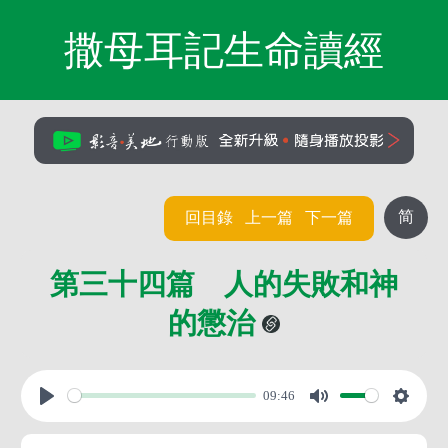
撒母耳記生命讀經
简
回目錄
上一篇
下一篇
第三十四篇 人的失敗和神
的懲治
09:46