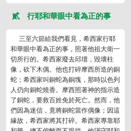
貳 行耶和華眼中看為正的事
三至六節給我們看見，希西家行耶
和華眼中看為正的事，照著他祖大衛一
切所行的。希西家廢去邱壇，毀壞柱
像，砍下木偶。他也打碎摩西所造的銅
蛇；希西家叫銅蛇為銅塊，那時以色列
人仍向銅蛇燒香。摩西照著神的指示造
了銅蛇，要救百姓免於死亡。然而，他
們因為迷信，竟將銅蛇當作偶像；因這
緣故，希西家將其打碎。希西家專靠耶
和華，總不偏離而不跟從。他謹守耶和