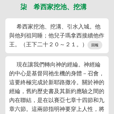
柒 希西家挖池、挖溝
希西家挖池、挖溝、引水入城。他
與他列祖同睡；他兒子瑪拿西接續他作
王。（王下二十２０～２１。）
現在讓我們轉向神的經綸。神經綸
的中心是基督同祂生機的身體－召會，
這要終極完成於新耶路撒冷。關於神的
經綸，舊約歷史書及其新約應驗之間的
內在聯結，是在以賽亞七章十四節和九
章六節。這兩節指明神要穿上人性，將