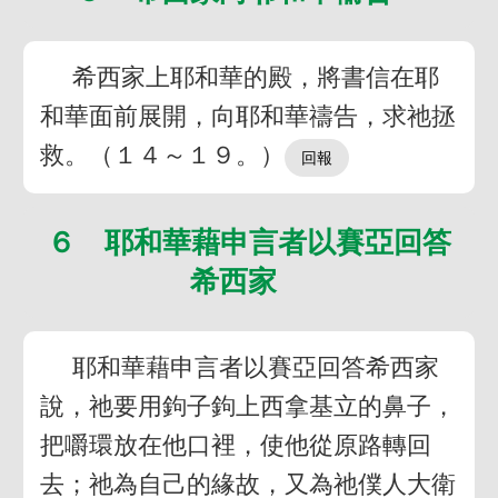
希西家上耶和華的殿，將書信在耶
和華面前展開，向耶和華禱告，求祂拯
救。（１４～１９。）
６ 耶和華藉申言者以賽亞回答
希西家
耶和華藉申言者以賽亞回答希西家
說，祂要用鉤子鉤上西拿基立的鼻子，
把嚼環放在他口裡，使他從原路轉回
去；祂為自己的緣故，又為祂僕人大衛