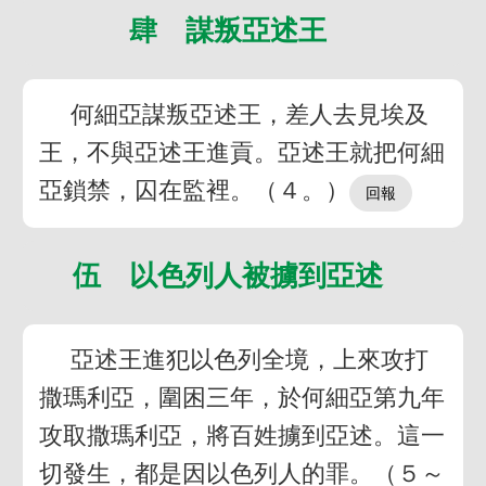
肆 謀叛亞述王
何細亞謀叛亞述王，差人去見埃及
王，不與亞述王進貢。亞述王就把何細
亞鎖禁，囚在監裡。（４。）
伍 以色列人被擄到亞述
亞述王進犯以色列全境，上來攻打
撒瑪利亞，圍困三年，於何細亞第九年
攻取撒瑪利亞，將百姓擄到亞述。這一
切發生，都是因以色列人的罪。（５～