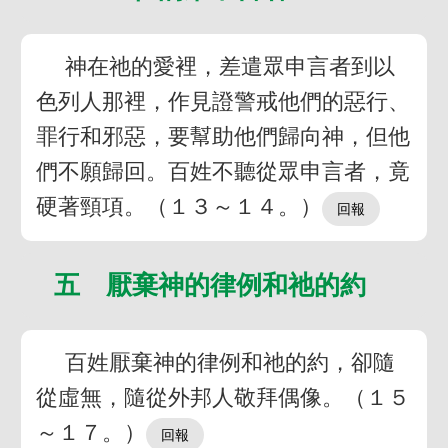
神在祂的愛裡，差遣眾申言者到以
色列人那裡，作見證警戒他們的惡行、
罪行和邪惡，要幫助他們歸向神，但他
們不願歸回。百姓不聽從眾申言者，竟
硬著頸項。（１３～１４。）
五 厭棄神的律例和祂的約
百姓厭棄神的律例和祂的約，卻隨
從虛無，隨從外邦人敬拜偶像。（１５
～１７。）