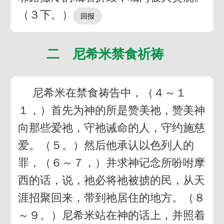
（３下。）
二 尼希米禁食祈祷
尼希米在禁食祷告中，（４～１
１，）首先为神的所是赞美祂，赞美神
向那些爱祂，守祂诫命的人，守约施慈
爱。（５。）然后他承认以色列人的
罪，（６～７，）并求神记念所吩咐摩
西的话，说，祂必将祂被掳的民，从天
涯招聚回来，带到祂居住的地方。（８
～９。）尼希米站在神的话上，并照着