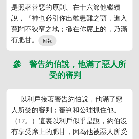
是照著善惡的原則。在十六節他繼續
說，『神也必引你出離患難之顎，進入
寬闊不狹窄之地；擺在你席上的，乃滿
有肥甘。
參 警告約伯說，他滿了惡人所
受的審判
以利戶接著警告約伯說，他滿了惡
人所受的審判；審判和公理抓住他。
（17。）這裏以利戶似乎是說，約伯沒
有享受席上的肥甘，因為他被惡人所受