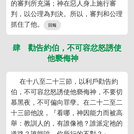
的審判所充滿；神在惡人身上施行審
判，以公理為判決。所以，審判和公理
抓住了他。
肆 勸告約伯，不可容忿怒誘使
他褻侮神
在十八至二十三節，以利戶勸告約
伯，不可容忿怒誘使他褻侮神，不要切
慕黑夜，不可偏向罪孽。在二十二至二
十三節他說，『看哪，神因能力而被高
舉：教訓人的，有誰像祂？誰派定祂的
道路？誰能說，你所行的不對？』