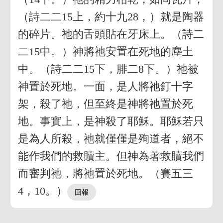
（詩二二15上，約十九28，）就是陶器
的碎片。祂的舌頭貼在牙床上。（詩二
二15中。）神將祂安置在死地的塵土
中。（詩二二15下，腓二8下。）祂被
神置於死地。一面，是人將祂釘十字
架，殺了祂，但至終是神將祂置於死
地。事實上，是神殺了耶穌。耶穌若只
是為人所殺，祂就僅僅是殉道者，絕不
能作我們的救贖主。但神為著救贖我們
而審判祂，將祂置於死地。（賽五三
4，10。）