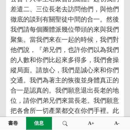
差遣二、三位長老去訪問他們，與他們
徹底的談到有關聖徒中間的合一。然後
我們請每個團體派幾位帶頭的來與我們
聚集。當我們來在一起的時候，我們對
他們說，『弟兄們，也許你們以為我們
的人數和你們比起來多得多，我們會操
縱局面。請放心，我們是誠心來和你們
交通。我們為著主的恢復並身體真正的
合一是認真的。我們願意退出長老的地
位，請你們弟兄們來當長老。我們願意
把各會所一切產業都交在你們手裡。此
外，我們願意開一次特會，告訴所有的
書卷
信息
A+
A-