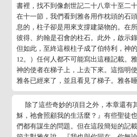
書裡，找不到像創世記二十八章十至二
在十一節，我們看到雅各用作枕頭的石
息的，柱子卻是用來支撐建築物的。在所
彼得、約翰是召會的柱石。此外，啟示
但如此，至終這根柱子成了伯特利，神
12。）任何人都不可能寫出這種記載。
神的使者在梯子上，上去下來。這指明
雅各已經來了，並且看見了梯子。雅各睡
除了這些奇妙的項目之外，本章還有
穌，祂會照顧我的生活麼？』有些聖徒
們都有謀生的問題。但在這段簡短的記
節主對雅各說，『我也與你同在，你無