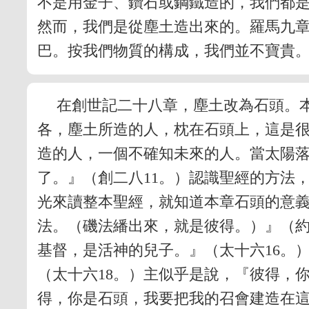
不是用金子、鑽石或鋼鐵造的，我們都
然而，我們是從塵土造出來的。羅馬九
巴。按我們物質的構成，我們並不寶貴
在創世記二十八章，塵土改為石頭。
各，塵土所造的人，枕在石頭上，這是
造的人，一個不確知未來的人。當太陽
了。』（創二八11。）認識聖經的方法
光來讀整本聖經，就知道本章石頭的意
法。（磯法繙出來，就是彼得。）』（約
基督，是活神的兒子。』（太十六16。
（太十六18。）主似乎是說，『彼得，
得，你是石頭，我要把我的召會建造在