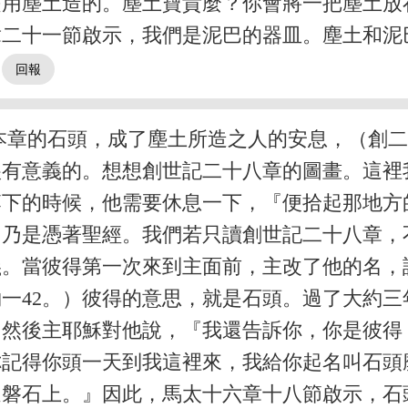
是用塵土造的。塵土寶貴麼？你會將一把塵土放
章二十一節啟示，我們是泥巴的器皿。塵土和泥
。
本章的石頭，成了塵土所造之人的安息，（創二
很有意義的。想想創世記二十八章的圖畫。這裡
落下的時候，他需要休息一下，『便拾起那地方
，乃是憑著聖經。我們若只讀創世記二十八章
義。當彼得第一次來到主面前，主改了他的名，
一42。）彼得的意思，就是石頭。過了大約
）然後主耶穌對他說，『我還告訴你，你是彼
你記得你頭一天到我這裡來，我給你起名叫石
這磐石上。』因此，馬太十六章十八節啟示，石