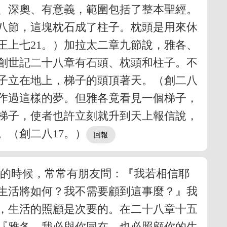
、深奧、有意義，範圍包括了整本聖經。
八節，這塊枕石成了柱子。枕頭是用來休
王上七21。）加拉太二章九節說，雅各、
創世記二十八章有石頭、枕頭和柱子。不
子立在地上，梯子的頭頂著天。（創二八
人作過這樣的夢。但雅各竟看見一個梯子，
梯子，使者也許立刻就升到天上報信說，
（創二八17。）
音的時候，常常有朋友問：『我若相信耶
生活將如何？我不需要顧到這事麼？』我
，生活的照顧是次要的。在二十八章十五
『雅各，我必與你同在，也必照顧你的生