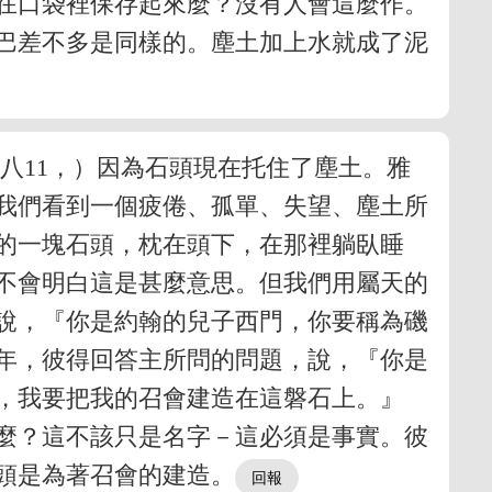
在口袋裡保存起來麼？沒有人會這麼作。
巴差不多是同樣的。塵土加上水就成了泥
八11，）因為石頭現在托住了塵土。雅
我們看到一個疲倦、孤單、失望、塵土所
的一塊石頭，枕在頭下，在那裡躺臥睡
，不會明白這是甚麼意思。但我們用屬天的
說，『你是約翰的兒子西門，你要稱為磯
三年，彼得回答主所問的問題，說，『你是
得，我要把我的召會建造在這磐石上。』
頭麼？這不該只是名字－這必須是事實。彼
頭是為著召會的建造。