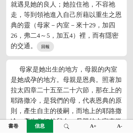
就遇見她的良人；她拉住祂，不容祂
走，等到領祂進入自己所藉以重生之恩
典的靈（母家－內室－來十29，加四
26，弗二4～5，加五4）裡，而有隱密
的交通。
母家是她出生的地方，母親的內室
是她成孕的地方。母親是恩典。照著加
拉太四章二十五至二十六節，那在上的
耶路撒冷，是我們的母，代表恩典的原
則，產生自主的後嗣，而地上的耶路撒
冷，產生為奴的兒女。母親的內室表徵
書卷
信息
A+
A-
那出於父的愛。父的愛產生恩典。以弗