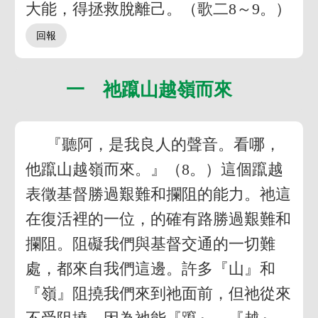
大能，得拯救脫離己。（歌二8～9。）
一 祂躥山越嶺而來
『聽阿，是我良人的聲音。看哪，
他躥山越嶺而來。』（8。）這個躥越
表徵基督勝過艱難和攔阻的能力。祂這
在復活裡的一位，的確有路勝過艱難和
攔阻。阻礙我們與基督交通的一切難
處，都來自我們這邊。許多『山』和
『嶺』阻撓我們來到祂面前，但祂從來