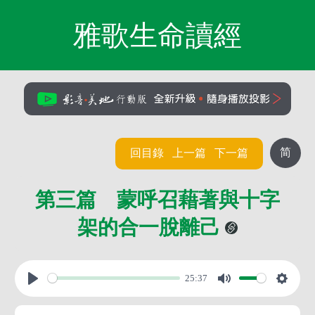
雅歌生命讀經
简
回目錄
上一篇
下一篇
第三篇 蒙呼召藉著與十字
架的合一脫離己
25:37