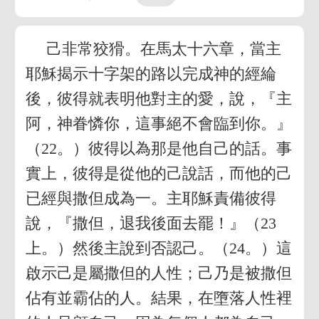
己非常狡猾。在馬太十六章，當主
耶穌揭示十字架的路以完成神的經綸
後，彼得就表明他對主的愛，說，『主
阿，神眷憐你，這事絕不會臨到你。』
（22。）彼得以為那是他自己的話。事
實上，彼得是從他的己說話，而他的己
已經與撒但成為一。主耶穌責備彼得
說，『撒但，退我後面去罷！』（23
上。）然後主說到否認己。（24。）這
啟示己是屬撒但的人性；己乃是被撒但
佔有並霸佔的人。結果，在墮落人性裡