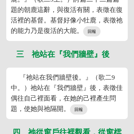
題的朝鹿這辭，與復活有關，表徵在復
活裡的基督。基督好像小牡鹿，表徵祂
的能力乃是復活的大能。
三 祂站在『我們牆壁』後
『祂站在我們牆壁後。』（歌二9
中。）祂站在『我們牆壁』後，表徵佳
偶往自己裡面看，在她的己裡產生問
題，使她與祂隔開。
四 祂從窗戶往裡觀看，從窗櫺