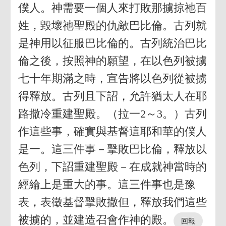
僕人。神需要一個人來打敗那擄掠祂百
姓，毀壞祂聖殿的仇敵巴比倫。古列就
是神用以征服巴比倫的。古列統治巴比
倫之後，按照神的願望，在以色列被擄
七十年期滿之時，宣告將以色列從被擄
得釋放。古列且下詔，允許猶太人在耶
路撒冷重建聖殿。（拉一2～3。）古列
作這些事，確實與基督這耶和華的僕人
是一。這三件事－擊敗巴比倫，釋放以
色列，下詔重建聖殿－在成就神當時的
經綸上是重大的事。這三件事也是豫
表，表徵基督擊敗撒但，釋放我們這些
被擄的，並建造召會作神的殿。