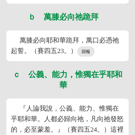
ｂ 萬膝必向祂跪拜
萬膝必向耶和華跪拜，萬口必憑祂
起誓。（賽四五23。）
ｃ 公義、能力，惟獨在乎耶和
華
『人論我說，公義、能力、惟獨在
乎耶和華。人都必歸向祂，凡向祂發怒
的，必至蒙羞。』（賽四五24。）這裡