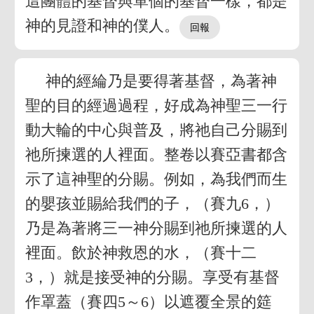
這團體的基督與單個的基督一樣，都是
神的見證和神的僕人。
神的經綸乃是要得著基督，為著神
聖的目的經過過程，好成為神聖三一行
動大輪的中心與普及，將祂自己分賜到
祂所揀選的人裡面。整卷以賽亞書都含
示了這神聖的分賜。例如，為我們而生
的嬰孩並賜給我們的子，（賽九6，）
乃是為著將三一神分賜到祂所揀選的人
裡面。飲於神救恩的水，（賽十二
3，）就是接受神的分賜。享受有基督
作罩蓋（賽四5～6）以遮覆全景的筵