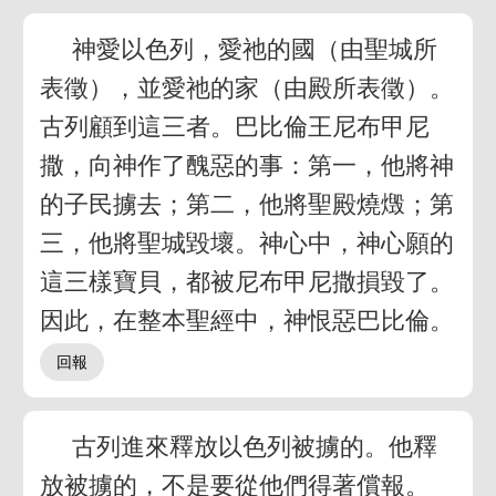
神愛以色列，愛祂的國（由聖城所
表徵），並愛祂的家（由殿所表徵）。
古列顧到這三者。巴比倫王尼布甲尼
撒，向神作了醜惡的事：第一，他將神
的子民擄去；第二，他將聖殿燒燬；第
三，他將聖城毀壞。神心中，神心願的
這三樣寶貝，都被尼布甲尼撒損毀了。
因此，在整本聖經中，神恨惡巴比倫。
古列進來釋放以色列被擄的。他釋
放被擄的，不是要從他們得著償報。