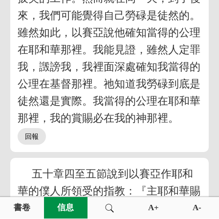
來，我們可能覺得自己勞碌是徒然的。
雖然如此，以賽亞說他確知當得的公理
在耶和華那裡。我能見證，雖然人定罪
我，譭謗我，我裡面深處確知我當得的
公理在基督那裡。祂知道我勞碌到底是
徒然還是實際。我當得的公理在耶和華
那裡，我的賞賜必在我的神那裡。
五十章四至五節說到以賽亞作耶和
華的僕人所領受的指教：『主耶和華賜
我受教者的舌頭，使我知道怎樣用言語
書卷
信息
A+
A-