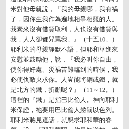
米對他母親說，『我的母親哪，我有禍
了，因你生我作為遍地相爭相競的人。
我素來沒有借貸取利，人也沒有借貸與
我，人人卻都咒罵我。』（十五10。）
耶利米的母親靜默不語，但耶和華進來
安慰並鼓勵他，說，『我必叫你自由，
使你得好處。災禍苦難臨到的時候，我
必使仇敵央求你。人豈能將銅或鐵，就
是北方的鐵，折斷呢？』（11～12。）
這裡的『鐵』是指巴比倫人。神向耶利
米保證，祂要用巴比倫人懲罰以色列。
耶利米聽見這話，就懇求耶和華的眷