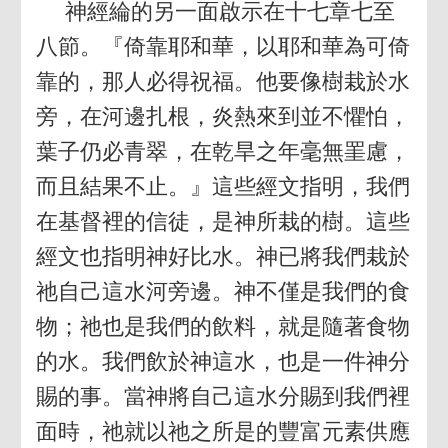
神經綸的另一面啟示在十七章七至
八節。『倚靠耶和華，以耶和華為可倚
靠的，那人必得祝福。他要像樹栽於水
旁，在河邊扎根，炎熱來到並不懼怕，
葉子仍必青翠，在乾旱之年毫無罣慮，
而且結果不止。』這些經文指明，我們
在基督裡的信徒，是神所栽的樹。這些
經文也指明神好比水。神已將我們栽於
祂自己這水河旁邊。神不僅是我們的食
物；祂也是我們的飲料，就是隨著食物
的水。我們飲於神這水，也是一件神分
賜的事。當神將自己這水分賜到我們裡
面時，祂就以祂之所是的豐富元素供應