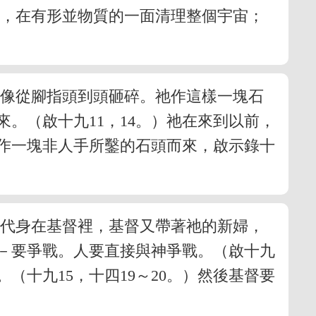
臨，在有形並物質的一面清理整個宇宙；
人像從腳指頭到頭砸碎。祂作這樣一塊石
。（啟十九11，14。）祂在來到以前，
督作一塊非人手所鑿的石頭而來，啟示錄十
體代身在基督裡，基督又帶著祂的新婦，
－要爭戰。人要直接與神爭戰。（啟十九
（十九15，十四19～20。）然後基督要