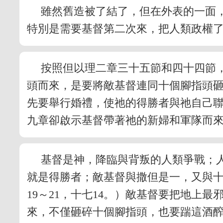
雖然舊造被了結了，但在外表的一面
特別是需要基督第二次來，把人類政權
按照但以理二章三十五節和四十四節
頭而來，是要將敵基督連同十個腳指頭砸
先要舉行婚禮，使祂的得勝者與祂自己聯
九章卻啟示基督帶著祂的新婦和軍隊而
基督是神，降臨與背叛的人類爭戰；
就是得勝者；敵基督與撒但是一，又與
19～21，十七14。）敵基督要把地上
來，不僅砸碎十個腳指頭，也要踹這酒