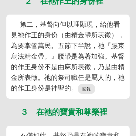
２ 在祂作王的身份裡
第二，基督向但以理顯現，給他看
見祂作王的身份（由精金帶所表徵），
為要掌管萬民。五節下半說，祂『腰束
烏法精金帶。』腰帶是為著加強。基督
的作王身份不是由麻所表徵，乃是由精
金所表徵。祂的祭司職任是屬人的，祂
的作王身份是神聖的。
３ 在祂的寶貴和尊榮裡
不僅如此，基督乃是在祂的寶貴和