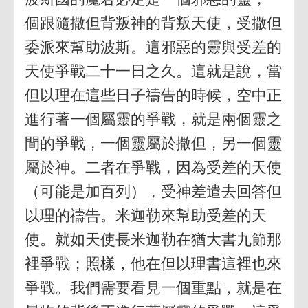
個跟隨撒但背叛神的背叛天使，受撒但
委派來幫助波斯。這邪惡的靈與受差的
天使爭戰二十一日之久。這就是說，當
但以理在這些日子禱告的時候，空中正
進行著一個屬靈的爭戰，就是兩個靈之
間的爭戰，一個靈屬於撒但，另一個靈
屬於神。二者在爭戰，因為受差的天使
（可能是加百列），受神差遣去回答但
以理的禱告。米迦勒來幫助受差的天
使。就如天使長米迦勒在猶大書九節那
裡爭戰；照樣，他在但以理書這裡也來
爭戰。我們需要看見一個重點，就是在