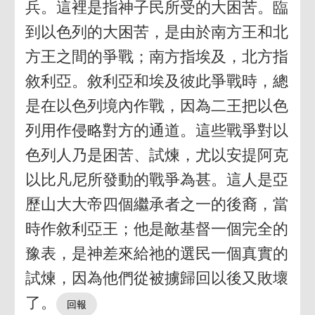
兵。這裡是指神子民所受的大困苦。臨
到以色列的大困苦，是由於南方王和北
方王之間的爭戰；南方指埃及，北方指
敘利亞。敘利亞和埃及彼此爭戰時，總
是在以色列境內作戰，因為二王把以色
列用作侵略對方的通道。這些戰爭對以
色列人乃是困苦、試煉，尤以安提阿克
以比凡尼所發動的戰爭為甚。這人是亞
歷山大大帝四個繼承者之一的後裔，當
時作敘利亞王；他是敵基督一個完全的
豫表，是神差來給祂的選民一個真實的
試煉，因為他們從被擄歸回以後又敗壞
了。