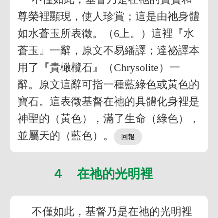
尊榮裡顯現，使人珍賞；這是由祂身體
如水蒼玉所表徵。（6上。）這裡『水
蒼玉』一辭，原文不易繙譯；達祕譯本
用了『貴橄欖石』（Chrysolite）一
辭。原文這辭可指一種藍綠色或黃色的
寶石。這表徵基督在祂的具體化身裡是
神聖的（黃色），滿了生命（綠色），
並屬天的（藍色）。
４ 在祂的光明裡
不僅如此，基督乃是在祂的光明裡