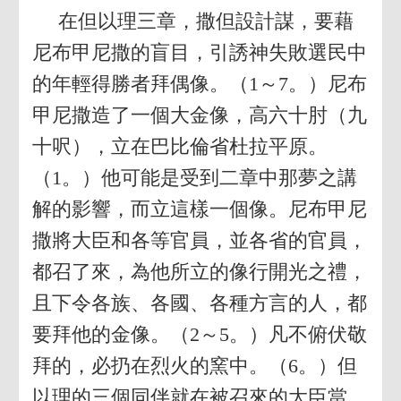
在但以理三章，撒但設計謀，要藉
尼布甲尼撒的盲目，引誘神失敗選民中
的年輕得勝者拜偶像。（1～7。）尼布
甲尼撒造了一個大金像，高六十肘（九
十呎），立在巴比倫省杜拉平原。
（1。）他可能是受到二章中那夢之講
解的影響，而立這樣一個像。尼布甲尼
撒將大臣和各等官員，並各省的官員，
都召了來，為他所立的像行開光之禮，
且下令各族、各國、各種方言的人，都
要拜他的金像。（2～5。）凡不俯伏敬
拜的，必扔在烈火的窯中。（6。）但
以理的三個同伴就在被召來的大臣當