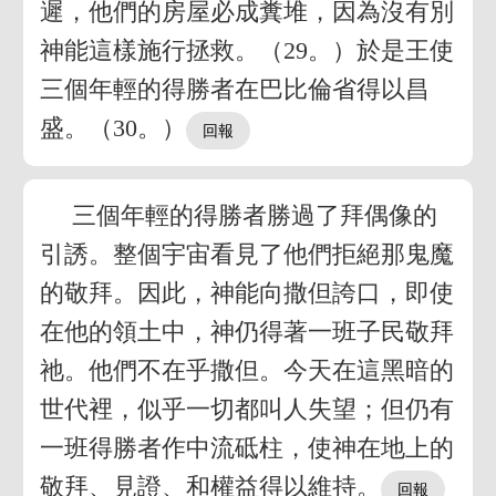
遲，他們的房屋必成糞堆，因為沒有別
神能這樣施行拯救。（29。）於是王使
三個年輕的得勝者在巴比倫省得以昌
盛。（30。）
三個年輕的得勝者勝過了拜偶像的
引誘。整個宇宙看見了他們拒絕那鬼魔
的敬拜。因此，神能向撒但誇口，即使
在他的領土中，神仍得著一班子民敬拜
祂。他們不在乎撒但。今天在這黑暗的
世代裡，似乎一切都叫人失望；但仍有
一班得勝者作中流砥柱，使神在地上的
敬拜、見證、和權益得以維持。