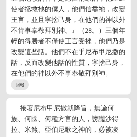
使者拯救祂的僕人，他們信靠祂，改變
王言，並且寧捨己身，在他們的神以外
不肯事奉敬拜別神。』（28。）三個年
輕的得勝者不僅使王言受挫，他們乃是
改變這些話。他們不在乎尼布甲尼撒的
話，反而改變他話的性質，寧捨己身，
在他們的神以外不事奉敬拜別神。
接著尼布甲尼撒就降旨，無論何
族、何國、何種方言的人，謗讟沙得
拉、米煞、亞伯尼歌之神的，必被凌