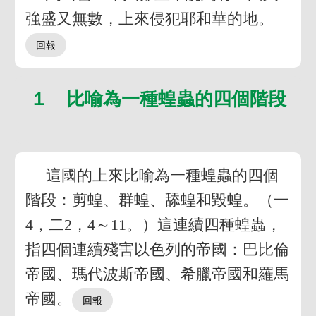
強盛又無數，上來侵犯耶和華的地。
１ 比喻為一種蝗蟲的四個階段
這國的上來比喻為一種蝗蟲的四個
階段：剪蝗、群蝗、舔蝗和毀蝗。（一
4，二2，4～11。）這連續四種蝗蟲，
指四個連續殘害以色列的帝國：巴比倫
帝國、瑪代波斯帝國、希臘帝國和羅馬
帝國。