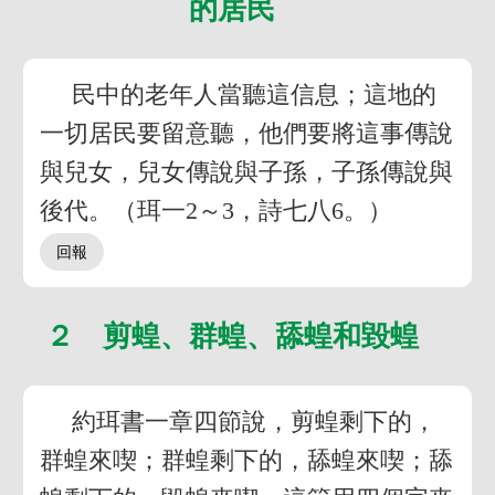
的居民
民中的老年人當聽這信息；這地的
一切居民要留意聽，他們要將這事傳說
與兒女，兒女傳說與子孫，子孫傳說與
後代。（珥一2～3，詩七八6。）
２ 剪蝗、群蝗、舔蝗和毀蝗
約珥書一章四節說，剪蝗剩下的，
群蝗來喫；群蝗剩下的，舔蝗來喫；舔