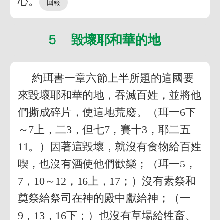
心。
５ 毀壞耶和華的地
約珥書一章六節上半所題的這國要
來毀壞耶和華的地，吞滅百姓，並將他
們撕成碎片，使這地荒廢。（珥一6下
～7上，二3，但七7，賽十3，耶二五
11。）因著這毀壞，就沒有食物給百姓
喫，也沒有酒使他們歡樂；（珥一5，
7，10～12，16上，17；）沒有素祭和
奠祭給祭司在神的殿中獻給神；（一
9，13，16下；）也沒有草場給牲畜、