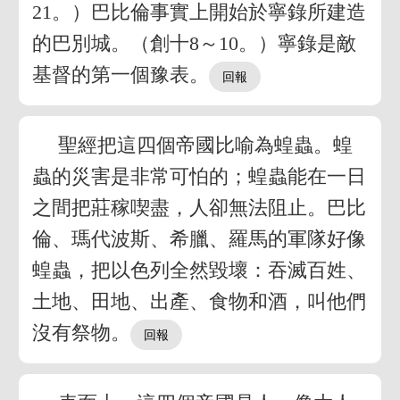
21。）巴比倫事實上開始於寧錄所建造
的巴別城。（創十8～10。）寧錄是敵
基督的第一個豫表。
聖經把這四個帝國比喻為蝗蟲。蝗
蟲的災害是非常可怕的；蝗蟲能在一日
之間把莊稼喫盡，人卻無法阻止。巴比
倫、瑪代波斯、希臘、羅馬的軍隊好像
蝗蟲，把以色列全然毀壞：吞滅百姓、
土地、田地、出產、食物和酒，叫他們
沒有祭物。