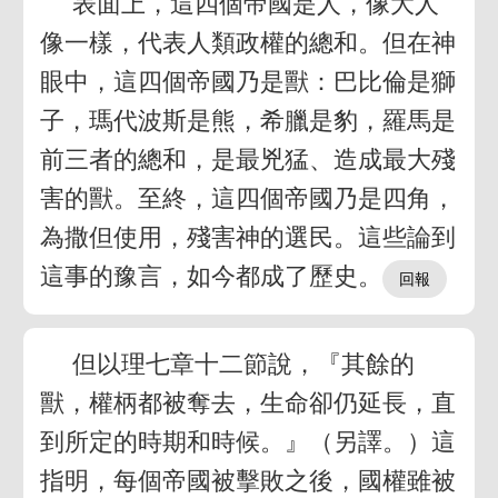
表面上，這四個帝國是人，像大人
像一樣，代表人類政權的總和。但在神
眼中，這四個帝國乃是獸：巴比倫是獅
子，瑪代波斯是熊，希臘是豹，羅馬是
前三者的總和，是最兇猛、造成最大殘
害的獸。至終，這四個帝國乃是四角，
為撒但使用，殘害神的選民。這些論到
這事的豫言，如今都成了歷史。
但以理七章十二節說，『其餘的
獸，權柄都被奪去，生命卻仍延長，直
到所定的時期和時候。』（另譯。）這
指明，每個帝國被擊敗之後，國權雖被