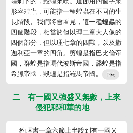
蝗剩下的，毀蝗來喫。這節用四個字來
形容蝗蟲，可能指一種蝗蟲在不同的生
長階段。我們將會看見，這一種蝗蟲的
四個階段，相當於但以理二章大人像的
四個部分，但以理七章的四獸，以及撒
迦利亞一章的四角。剪蝗是指巴比倫帝
國，群蝗是指瑪代波斯帝國，舔蝗是指
希臘帝國，毀蝗是指羅馬帝國。
二 有一國又強盛又無數，上來
侵犯耶和華的地
約珥書一章六節上半說到有一國又