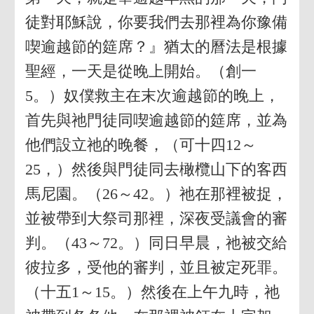
徒對耶穌說，你要我們去那裡為你豫備
喫逾越節的筵席？』猶太的曆法是根據
聖經，一天是從晚上開始。（創一
5。）奴僕救主在末次逾越節的晚上，
首先與祂門徒同喫逾越節的筵席，並為
他們設立祂的晚餐，（可十四12～
25，）然後與門徒同去橄欖山下的客西
馬尼園。（26～42。）祂在那裡被捉，
並被帶到大祭司那裡，深夜受議會的審
判。（43～72。）同日早晨，祂被交給
彼拉多，受他的審判，並且被定死罪。
（十五1～15。）然後在上午九時，祂