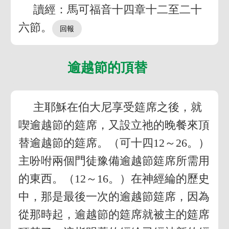
讀經：馬可福音十四章十二至二十
六節。
逾越節的頂替
主耶穌在伯大尼享受筵席之後，就
喫逾越節的筵席，又設立祂的晚餐來頂
替逾越節的筵席。（可十四12～26。）
主吩咐兩個門徒豫備逾越節筵席所需用
的東西。（12～16。）在神經綸的歷史
中，那是最後一次的逾越節筵席，因為
從那時起，逾越節的筵席就被主的筵席