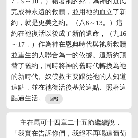
7，9～10，）藉著祂的死，為神的選民
完成神永遠的救贖，並用祂的血立了新
約，就是更美之約。（八6～13。）這
約在祂復活以後成了新的遺命，（九16
～17，）作為神在恩典時代與祂所救贖
並重生的人聯合為一的依據。這新約頂
替了舊約，同時將神的舊時代轉換為祂
的新時代。奴僕救主要跟從祂的人知道
這點，並在祂復活後基於這點、照著這
點過生活。
主在馬可十四章二十五節繼續說，
『我實在告訴你們，我絕不再喝這葡萄