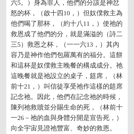
六5。）身為罪人，他們的分該是神忿
怒的杯，（啟十四10，）但奴僕救主為
他們喝了那杯，（約十八11，）使祂的
救恩成了他們的分，就是滿溢的（詩二
三5）救恩之杯，（一一六13，）其內
容乃是神作他們包羅萬有的福分。這餅
和這杯是奴僕救主晚餐的構成成分。祂
這晚餐就是祂設立的桌子，筵席，（林
前十21，）叫信徒享受祂作這樣的筵席
記念祂。因此，他們在記念祂的時候，
陳列祂救贖並分賜生命的死，（林前十
一26－祂的血與身體分開是宣告死，）
向全宇宙見證祂豐富、奇妙的救恩。