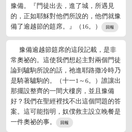
豫備。『門徒出去，進了城，所遇見
的，正如耶穌對他們所說的，他們就豫
備了逾越節的筵席。』（16。）
豫備逾越節筵席的這段記載，是非
常奧祕的。這使我們想起主對兩個門徒
論到驢駒所說的話，祂進耶路撒冷時乃
是騎著驢駒的。（十一1～6。）誰讓出
那擺設整齊的一間大樓房，並且豫備
好？我們在聖經裡找不出這個問題的答
案。這可能指明，奴僕救主設立晚餐是
一件奧祕的事。