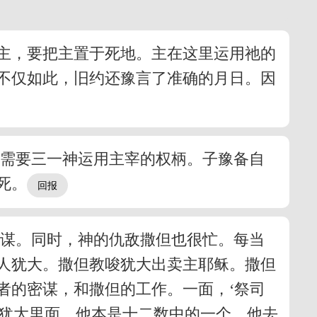
主，要把主置于死地。主在这里运用祂的
不仅如此，旧约还豫言了准确的月日。因
然需要三一神运用主宰的权柄。子豫备自
死。
阴谋。同时，神的仇敌撒但也很忙。每当
人犹大。撒但教唆犹大出卖主耶稣。撒但
者的密谋，和撒但的工作。一面，‘祭司
的犹大里面，他本是十二数中的一个。他去