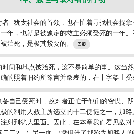
对者─犹太社会的首领，也在忙着寻找机会捉拿
的一年，也就是被豫定的救主必须受死的一年。
子被治死，是极其紧要的。
的时间和地点被治死，这不是简单的事。这当
准确的照着旧约所豫言并豫表的，在十字架上受
豫备自己受死时，敌对者正忙于他们的密谋、
积极的利用人救主所选立的十二使徒之一，加略
注射到犹大里面。因此，在本章我们看见敌对
路二二2，）另一面，‘撒但进了那称为加略人