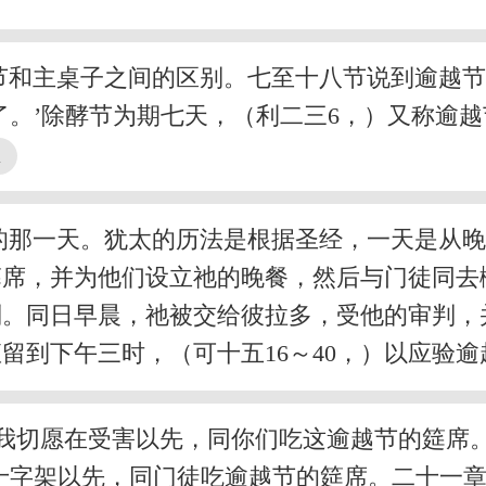
节和主桌子之间的区别。七至十八节说到逾越
了。’除酵节为期七天，（利二三6，）又称逾
的那一天。犹太的历法是根据圣经，一天是从晚
筵席，并为他们设立祂的晚餐，然后与门徒同去
判。同日早晨，祂被交给彼拉多，受他的审判，
到下午三时，（可十五16～40，）以应验逾
我切愿在受害以先，同你们吃这逾越节的筵席。’
十字架以先，同门徒吃逾越节的筵席。二十一