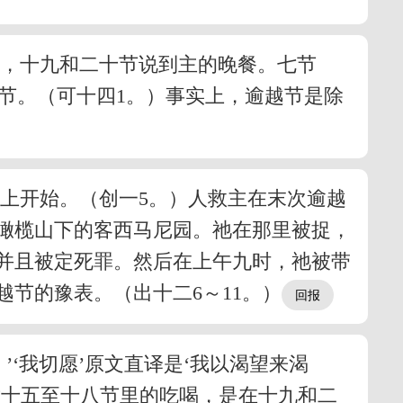
节，十九和二十节说到主的晚餐。七节
越节。（可十四1。）事实上，逾越节是除
上开始。（创一5。）人救主在末次逾越
橄榄山下的客西马尼园。祂在那里被捉，
并且被定死罪。然后在上午九时，祂被带
越节的豫表。（出十二6～11。）
‘我切愿’原文直译是‘我以渴望来渴
章十五至十八节里的吃喝，是在十九和二