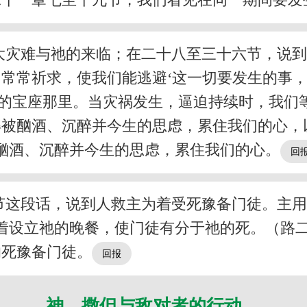
大灾难与祂的来临；在二十八至三十六节，说
常常祈求，使我们能逃避‘这一切要发生的事，
的宝座那里。当灾祸发生，逼迫持续时，我们
得被酗酒、沉醉并今生的思虑，累住我们的心，
因酗酒、沉醉并今生的思虑，累住我们的心。
节这段话，说到人救主为着受死豫备门徒。主
藉着设立祂的晚餐，使门徒有分于祂的死。（路二
的死豫备门徒。
神、撒但与敌对者的行动