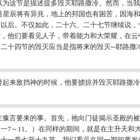
以为这节是描述提多毁灭耶路撒冷。然而，当
月星辰将有异兆，地上的邦国也有困苦，因海和
以后。不仅如此，二十六、二十七节继续说，
，他们要看见人子，带着能力和大荣耀，在云
二十四节的毁灭应当是指将来的毁灭─耶路撒
督起来敌挡神的时候，他要掳掠并毁灭耶路撒
主豫言要来的事。首先，祂向门徒揭示圣殿的被
一7～11。）在同样的期间，就是在主升天和
十一章七至十九节，我们看见在同一期间要发