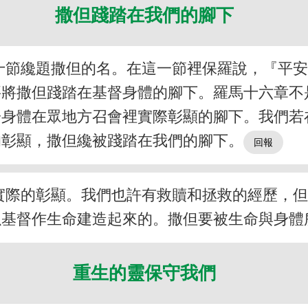
撒但踐踏在我們的腳下
十節纔題撒但的名。在這一節裡保羅說，『平
要將撒但踐踏在基督身體的腳下。羅馬十六章不
於身體在眾地方召會裡實際彰顯的腳下。我們若
的彰顯，撒但纔被踐踏在我們的腳下。
實際的彰顯。我們也許有救贖和拯救的經歷，
以基督作生命建造起來的。撒但要被生命與身體
重生的靈保守我們